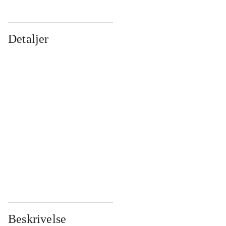
Detaljer
...
...
...
...
...
...
...
...
...
...
...
...
Beskrivelse