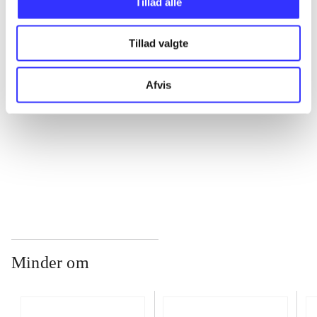
Tillad alle
...
Tillad valgte
...
Afvis
...
...
Minder om