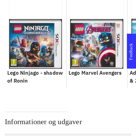
Feedback
Lego Ninjago - shadow
Lego Marvel Avengers
Ad
of Ronin
& 
Informationer og udgaver