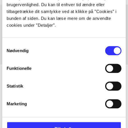
brugervenlighed. Du kan til enhver tid ændre eller
tilbagetrække dit samtykke ved at klikke på ”Cookies” i
bunden af siden. Du kan læse mere om de anvendte
cookies under ”Detaljer”.
Artikler med samme emner
Fra
Samtykkevalg
Nødvendig
Funktionelle
Statistik
Artikler
Alle registrerede artikler fordelt på udgivelser
Marketing
...