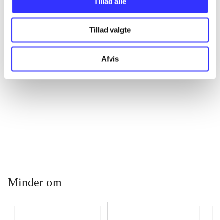
Tillad alle
...
Tillad valgte
...
Afvis
...
...
Minder om