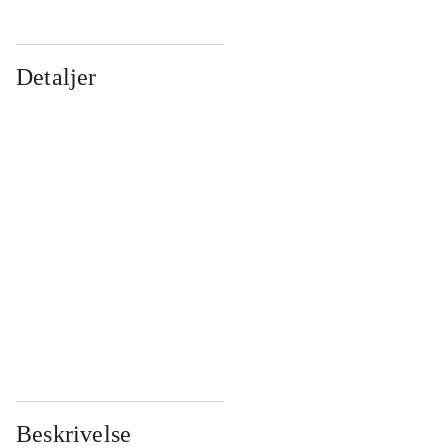
Detaljer
...
...
...
...
...
...
...
...
...
...
...
...
Beskrivelse