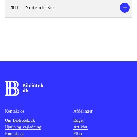
Nintendo 3ds
2014
Kontakt os
Afdelinger
Om Bibliotek.dk
Bøger
Hjælp og vejledning
Artikler
Kontakt os
Film