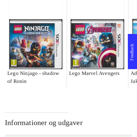
Feedback
Lego Ninjago - shadow
Lego Marvel Avengers
Ad
of Ronin
Ja
Informationer og udgaver