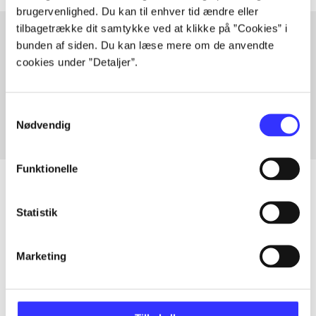
brugervenlighed. Du kan til enhver tid ændre eller
tilbagetrække dit samtykke ved at klikke på ”Cookies” i
bunden af siden. Du kan læse mere om de anvendte
cookies under ”Detaljer”.
Artikler med samme emner
Fra
Samtykkevalg
Nødvendig
Funktionelle
Statistik
Artikler
Alle registrerede artikler fordelt på udgivelser
Marketing
...