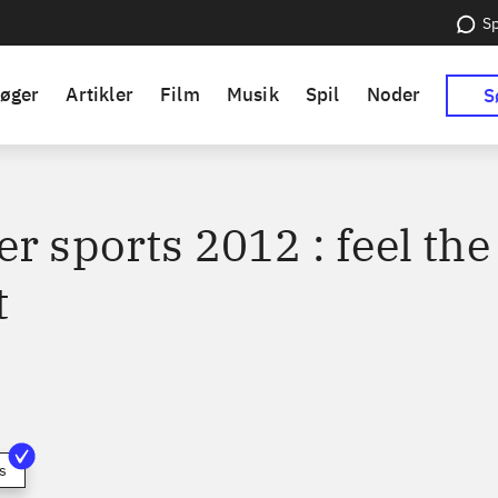
Sp
øger
Artikler
Film
Musik
Spil
Noder
S
r sports 2012 : feel the
t
s