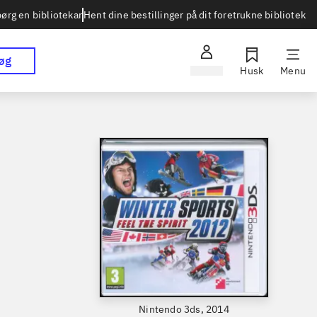
Hent dine bestillinger på dit foretrukne bibliotek
ørg en bibliotekar
øg
Log ind
Husk
Menu
Nintendo 3ds, 2014