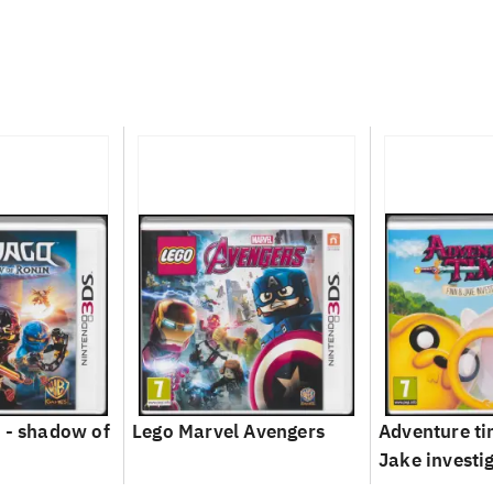
 - shadow of
Lego Marvel Avengers
Adventure ti
Jake investi