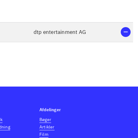
dtp entertainment AG
Afdelinger
dk
Bøger
dning
Artikler
Film