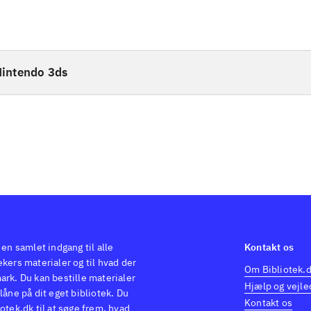
intendo 3ds
 en samlet indgang til alle
Kontakt os
kers materialer og til hvad der
Om Bibliotek.
ark. Du kan bestille materialer
Hjælp og vejle
låne på dit eget bibliotek. Du
Kontakt os
otek.dk til at søge frem, hvad