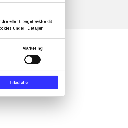
dre eller tilbagetrække dit
okies under ”Detaljer”.
Marketing
Tillad alle