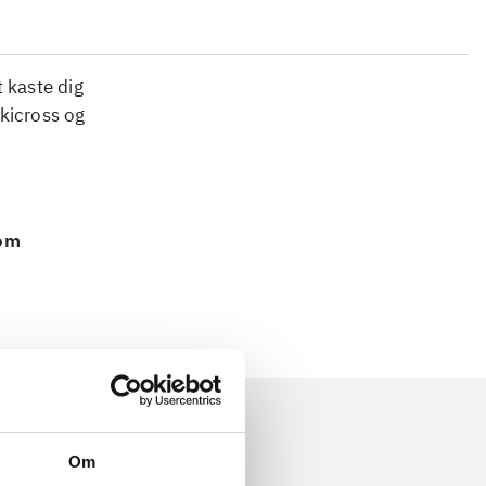
 kaste dig
skicross og
 om
Om