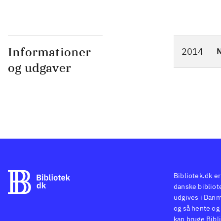
Informationer
2014
N
og udgaver
Bibliotek.dk er
danske bibliote
udgives i Danm
og så hente og 
kan bruge Bibli