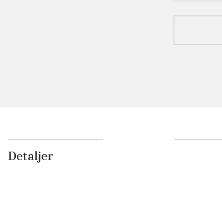
Detaljer
...
...
...
...