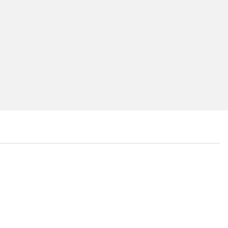
...
...