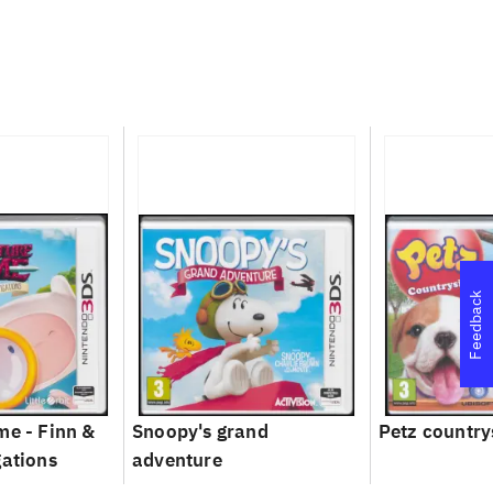
Feedback
me - Finn &
Snoopy's grand
Petz country
gations
adventure