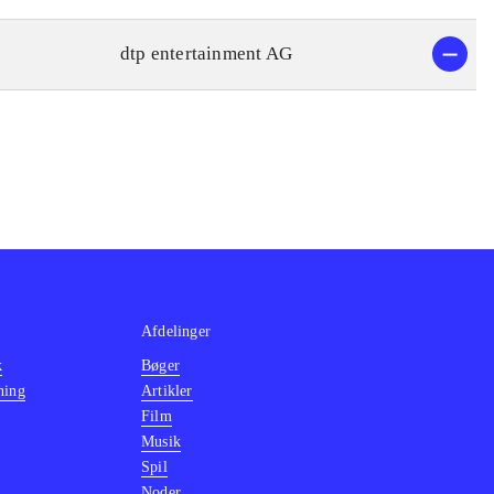
dtp entertainment AG
Afdelinger
k
Bøger
ning
Artikler
Film
Musik
Spil
Noder