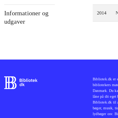
Informationer og
2014
N
udgaver
Bibliotek.dk er 
bibliotekers mat
Danmark. Du kan
låne på dit eget
Bibliotek.dk til
bøger, musik, tid
lydbøger osv. Bi