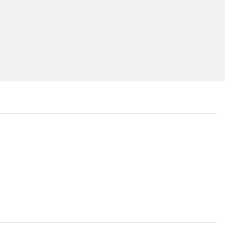
...
...