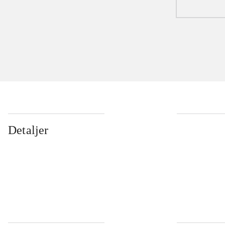
Detaljer
...
...
...
...