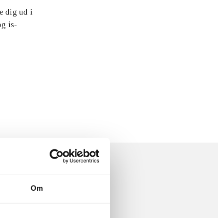
e dig ud i
og is-
Om