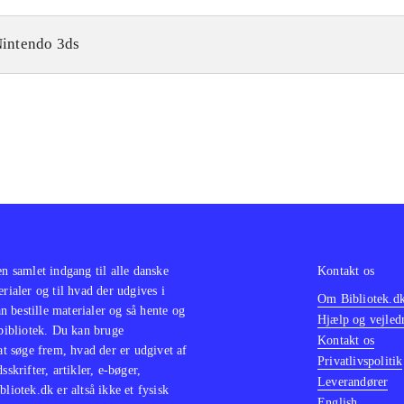
intendo 3ds
en samlet indgang til alle danske
Kontakt os
erialer og til hvad der udgives i
Om Bibliotek.d
 bestille materialer og så hente og
Hjælp og vejled
 bibliotek. Du kan bruge
Kontakt os
 at søge frem, hvad der er udgivet af
Privatlivspolitik
sskrifter, artikler, e-bøger,
Leverandører
bliotek.dk er altså ikke et fysisk
English