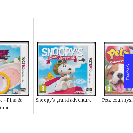
Feedback
e - Finn &
Snoopy's grand adventure
Petz countrys
tions