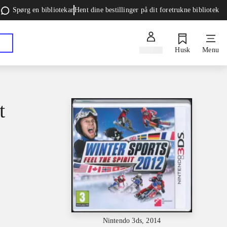
Spørg en bibliotekar
Hent dine bestillinger på dit foretrukne bibliotek
Log ind
Husk
Menu
t
Nintendo 3ds, 2014