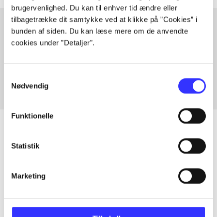
brugervenlighed. Du kan til enhver tid ændre eller
tilbagetrække dit samtykke ved at klikke på ”Cookies” i
bunden af siden. Du kan læse mere om de anvendte
cookies under ”Detaljer”.
Artikler med samme emner
Fra
Samtykkevalg
Nødvendig
Funktionelle
Statistik
Artikler
Alle registrerede artikler fordelt på udgivelser
Marketing
...