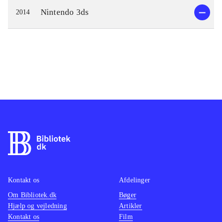
Nintendo 3ds
2014
Kontakt os
Afdelinger
Om Bibliotek.dk
Bøger
Hjælp og vejledning
Artikler
Kontakt os
Film