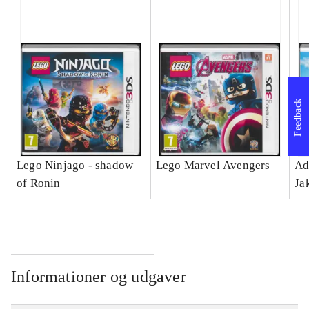
Feedback
Lego Ninjago - shadow
Lego Marvel Avengers
Ad
of Ronin
Ja
Informationer og udgaver