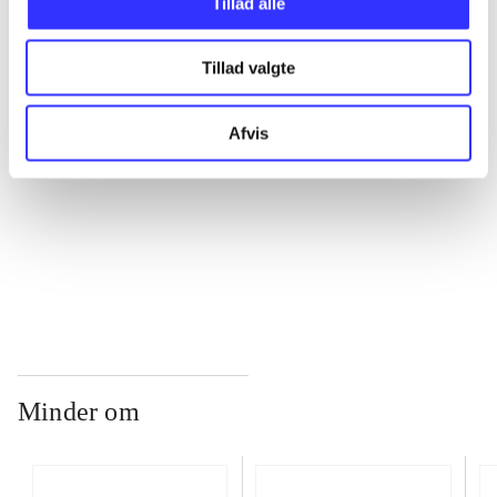
Tillad alle
...
Tillad valgte
...
Afvis
...
...
Minder om