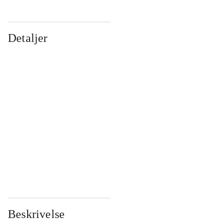
Detaljer
...
...
...
...
...
...
...
...
...
...
...
...
Beskrivelse