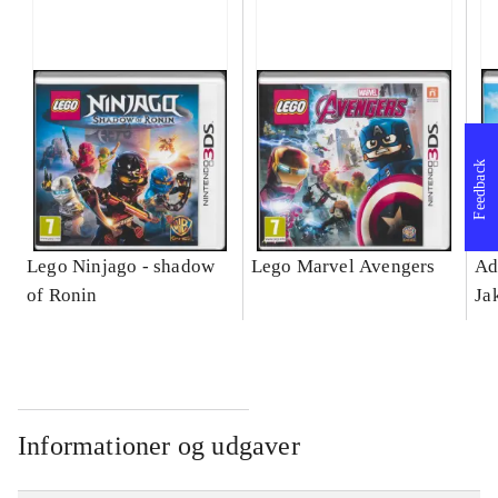
Feedback
Lego Ninjago - shadow
Lego Marvel Avengers
Ad
of Ronin
Ja
Informationer og udgaver