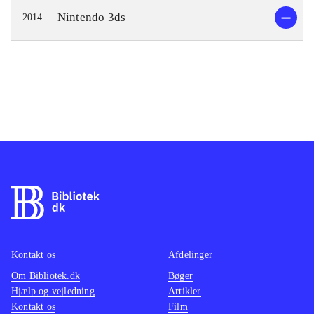
Nintendo 3ds
2014
Kontakt os
Afdelinger
Om Bibliotek.dk
Bøger
Hjælp og vejledning
Artikler
Kontakt os
Film