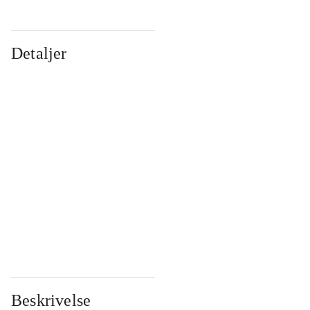
Detaljer
...
...
...
...
...
...
...
...
...
...
...
...
Beskrivelse