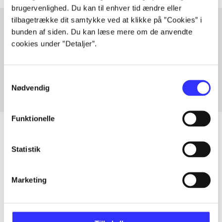
brugervenlighed. Du kan til enhver tid ændre eller
tilbagetrække dit samtykke ved at klikke på ”Cookies” i
bunden af siden. Du kan læse mere om de anvendte
cookies under ”Detaljer”.
Artikler med samme emner
Fra
Samtykkevalg
Nødvendig
Funktionelle
Statistik
Artikler
Alle registrerede artikler fordelt på udgivelser
Marketing
...