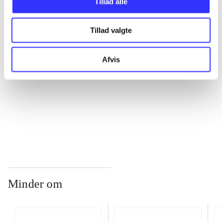
Tillad alle
...
Tillad valgte
...
Afvis
...
...
Minder om