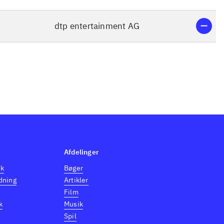
dtp entertainment AG
Afdelinger
dk
Bøger
dning
Artikler
Film
k
Musik
Spil