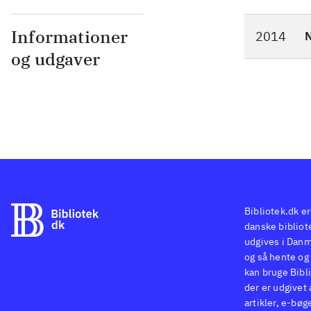
Informationer
2014
N
og udgaver
Bibliotek.dk er
danske bibliote
udgives i Danm
og så hente og 
kan bruge Bibli
der er udgivet 
artikler, e-bøg