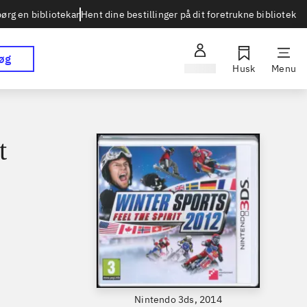
Hent dine bestillinger på dit foretrukne bibliotek
ørg en bibliotekar
øg
Log ind
Husk
Menu
t
Nintendo 3ds, 2014