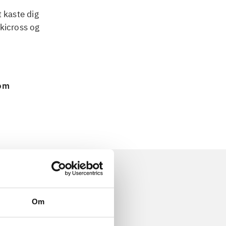
 kaste dig
skicross og
 om
Om