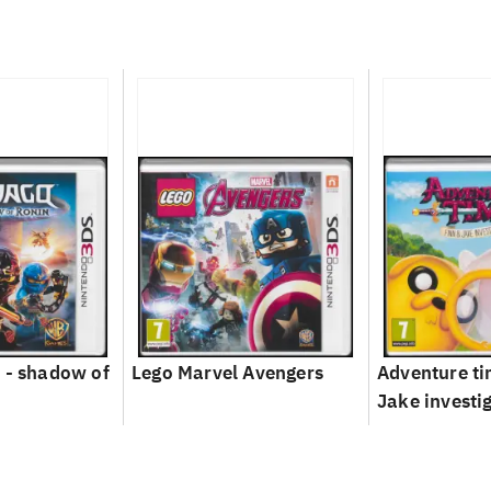
 - shadow of
Lego Marvel Avengers
Adventure ti
Jake investi