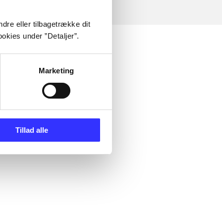
dre eller tilbagetrække dit
okies under ”Detaljer”.
Marketing
Tillad alle