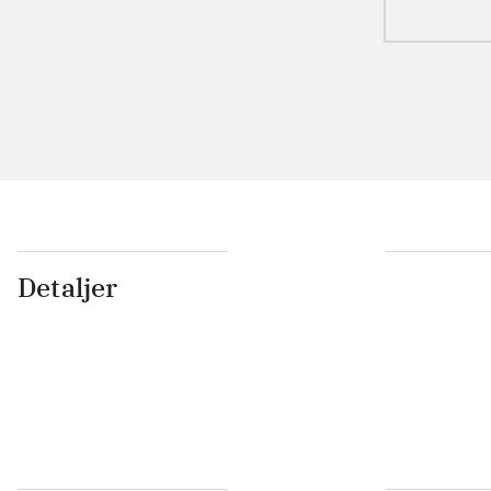
Detaljer
...
...
...
...