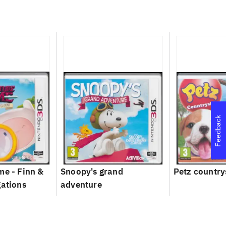
Feedback
me - Finn &
Snoopy's grand
Petz country
gations
adventure