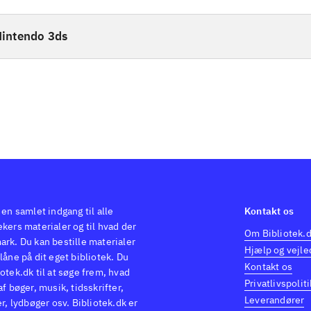
intendo 3ds
 en samlet indgang til alle
Kontakt os
kers materialer og til hvad der
Om Bibliotek.
ark. Du kan bestille materialer
Hjælp og vejle
låne på dit eget bibliotek. Du
Kontakt os
otek.dk til at søge frem, hvad
Privatlivspoliti
af bøger, musik, tidsskrifter,
Leverandører
er, lydbøger osv. Bibliotek.dk er