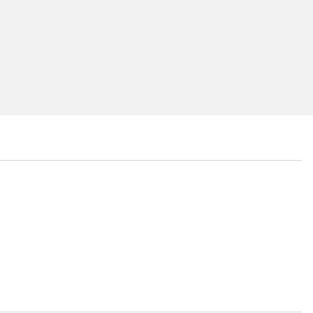
...
...