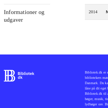
Informationer og
N
2014
udgaver
Bibliotek.dk er 
bibliotekers mat
Danmark. Du kan
låne på dit eget
Bibliotek.dk til
bøger, musik, tid
lydbøger osv. Bi