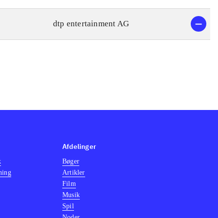
dtp entertainment AG
Afdelinger
k
Bøger
ning
Artikler
Film
Musik
Spil
Noder