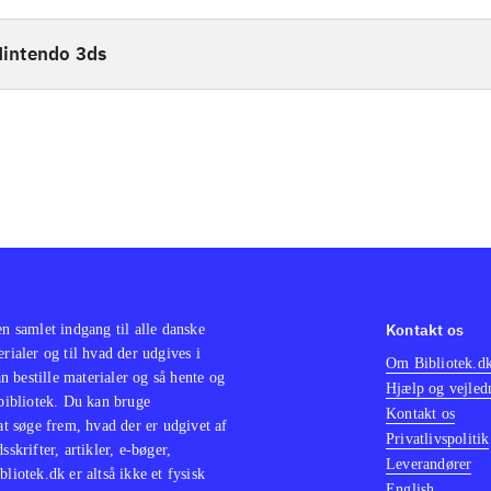
intendo 3ds
Kontakt os
en samlet indgang til alle danske
erialer og til hvad der udgives i
Om Bibliotek.d
 bestille materialer og så hente og
Hjælp og vejled
 bibliotek. Du kan bruge
Kontakt os
 at søge frem, hvad der er udgivet af
Privatlivspolitik
sskrifter, artikler, e-bøger,
Leverandører
bliotek.dk er altså ikke et fysisk
English