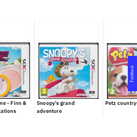
Feedback
me - Finn &
Snoopy's grand
Petz country
gations
adventure