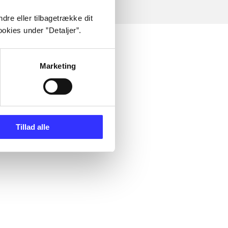
dre eller tilbagetrække dit
okies under ”Detaljer”.
Marketing
Tillad alle