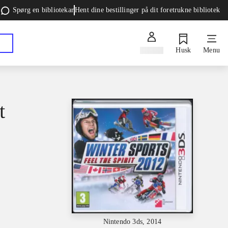
Spørg en bibliotekar
Hent dine bestillinger på dit foretrukne bibliotek
Log ind
Husk
Menu
t
Nintendo 3ds, 2014