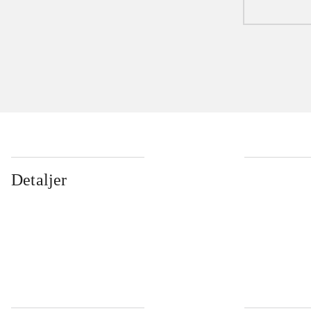
Detaljer
...
...
...
...