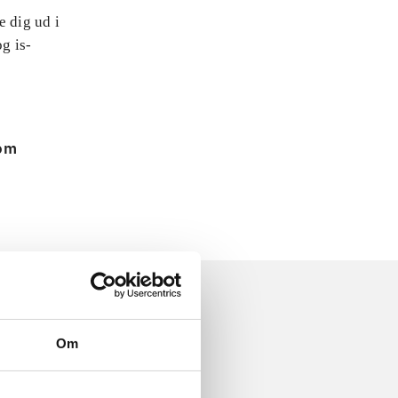
e dig ud i
og is-
 om
Om