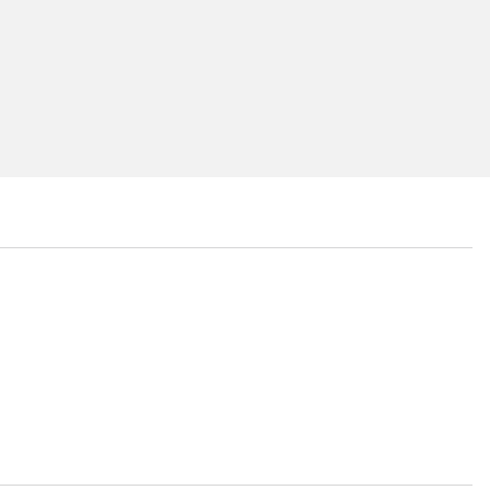
...
...