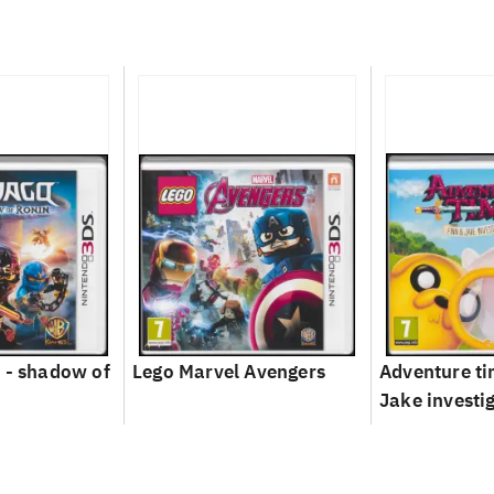
 - shadow of
Lego Marvel Avengers
Adventure ti
Jake investi