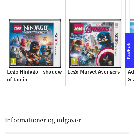
Feedback
Lego Ninjago - shadow
Lego Marvel Avengers
Ad
of Ronin
& 
Informationer og udgaver