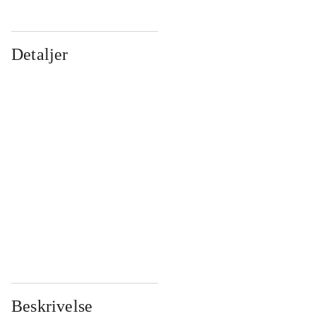
Detaljer
...
...
...
...
...
...
...
...
...
...
...
...
Beskrivelse