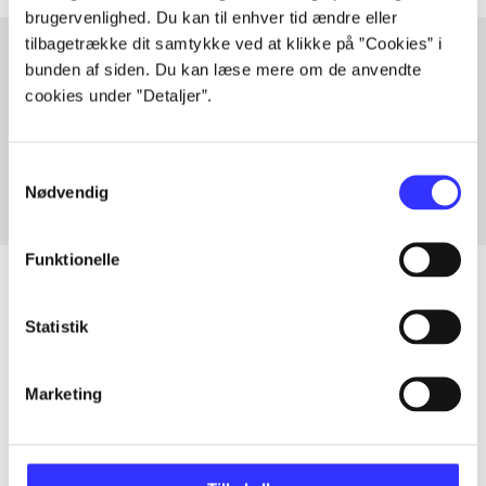
brugervenlighed. Du kan til enhver tid ændre eller
tilbagetrække dit samtykke ved at klikke på ”Cookies” i
bunden af siden. Du kan læse mere om de anvendte
cookies under ”Detaljer”.
Artikler med samme emner
Fra
Samtykkevalg
Nødvendig
Funktionelle
Statistik
Artikler
Alle registrerede artikler fordelt på udgivelser
Marketing
...