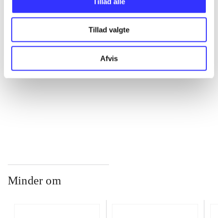
Tillad alle
...
Tillad valgte
...
Afvis
...
...
Minder om