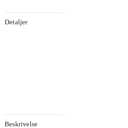
Detaljer
...
...
...
...
...
...
...
...
...
...
...
...
Beskrivelse