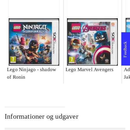
Feedback
Lego Ninjago - shadow
Lego Marvel Avengers
Ad
of Ronin
Ja
Informationer og udgaver