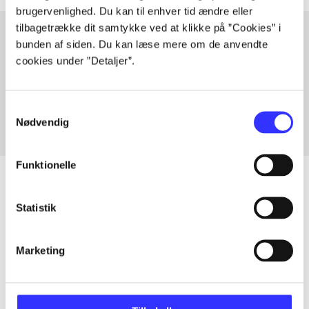
brugervenlighed. Du kan til enhver tid ændre eller
tilbagetrække dit samtykke ved at klikke på ”Cookies” i
bunden af siden. Du kan læse mere om de anvendte
cookies under ”Detaljer”.
Artikler med samme emner
Fra
Samtykkevalg
Nødvendig
Funktionelle
Statistik
Artikler
Alle registrerede artikler fordelt på udgivelser
Marketing
...