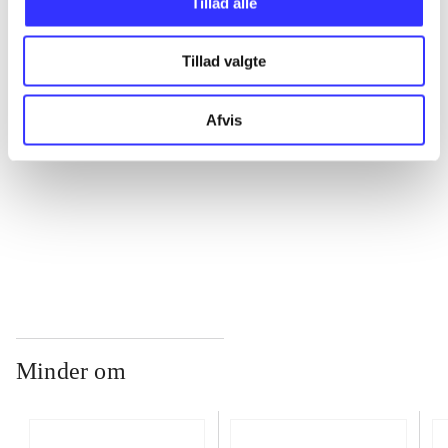
Tillad alle
...
Tillad valgte
...
Afvis
...
...
Minder om