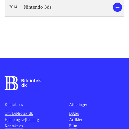
Nintendo 3ds
2014
Kontakt os
Afdelinger
Om Bibliotek.dk
Bøger
Hjælp og vejledning
Artikler
Kontakt os
Film