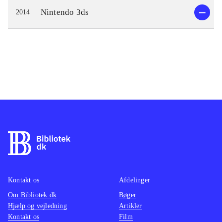
Nintendo 3ds
2014
Kontakt os
Afdelinger
Om Bibliotek.dk
Bøger
Hjælp og vejledning
Artikler
Kontakt os
Film