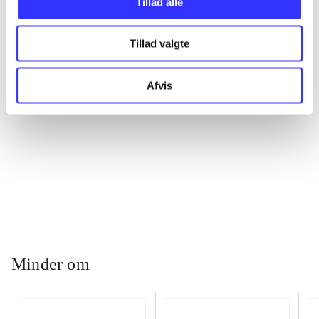
Tillad alle
...
Tillad valgte
...
Afvis
...
...
Minder om