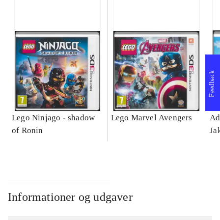
Feedback
Lego Ninjago - shadow
Lego Marvel Avengers
Ad
of Ronin
Ja
Informationer og udgaver