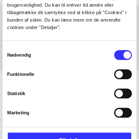
brugervenlighed. Du kan til enhver tid ændre eller
tilbagetrække dit samtykke ved at klikke på ”Cookies” i
bunden af siden. Du kan læse mere om de anvendte
cookies under ”Detaljer”.
Artikler med samme emner
Fra
Samtykkevalg
Nødvendig
Funktionelle
Statistik
Artikler
Alle registrerede artikler fordelt på udgivelser
Marketing
...