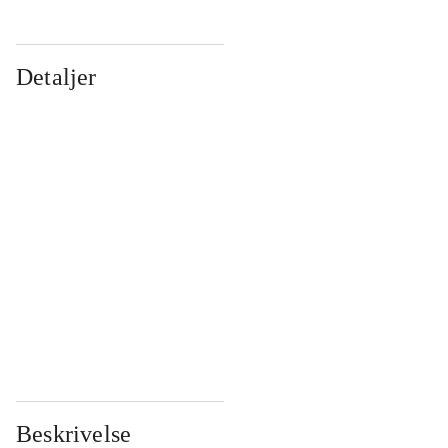
Detaljer
...
...
...
...
...
...
...
...
...
...
...
...
Beskrivelse