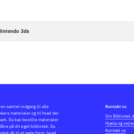
intendo 3ds
 en samlet indgang til alle
Kontakt os
kers materialer og til hvad der
Om Bibliotek.
ark. Du kan bestille materialer
Hjælp og vejle
låne på dit eget bibliotek. Du
Kontakt os
otek.dk til at søge frem, hvad