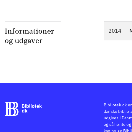
Informationer
2014
N
og udgaver
Bibliotek.dk er
danske bibliote
udgives i Danm
og så hente og 
kan bruge Bibli