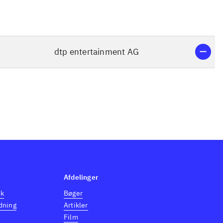
dtp entertainment AG
Afdelinger
dk
Bøger
dning
Artikler
Film