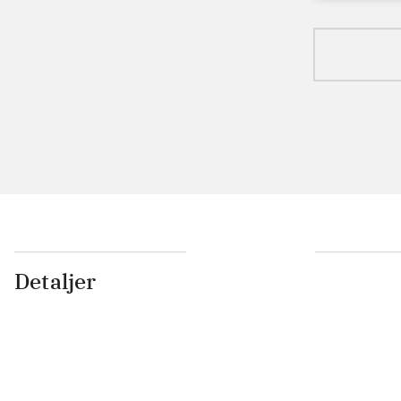
Detaljer
...
...
...
...