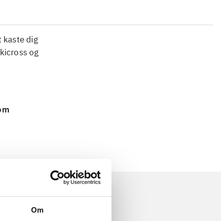
 kaste dig
skicross og
 om
Om