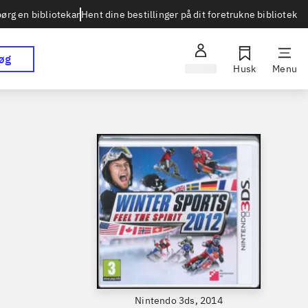
Hent dine bestillinger på dit foretrukne bibliotek
ørg en bibliotekar
øg
Log ind
Husk
Menu
Nintendo 3ds, 2014