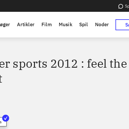
Sp
øger
Artikler
Film
Musik
Spil
Noder
S
r sports 2012 : feel the
t
s