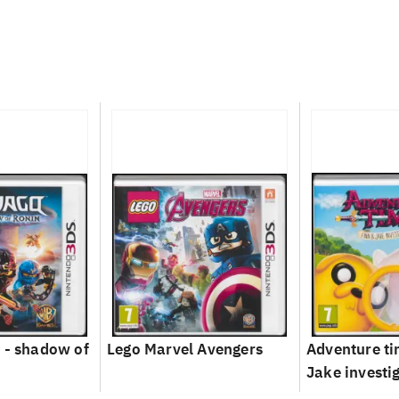
 - shadow of
Lego Marvel Avengers
Adventure ti
Jake investi