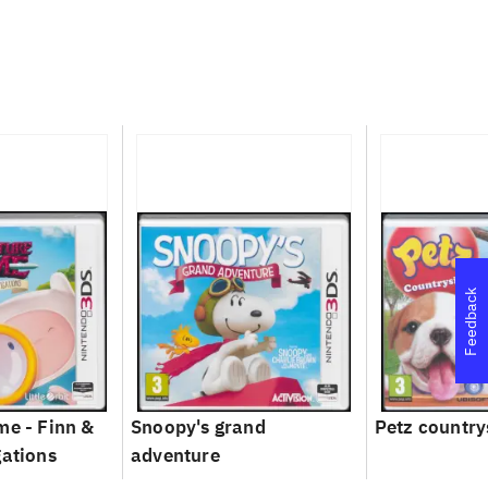
Feedback
me - Finn &
Snoopy's grand
Petz country
gations
adventure