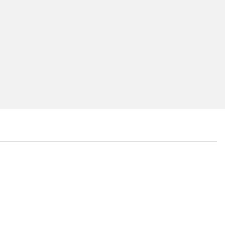
...
...