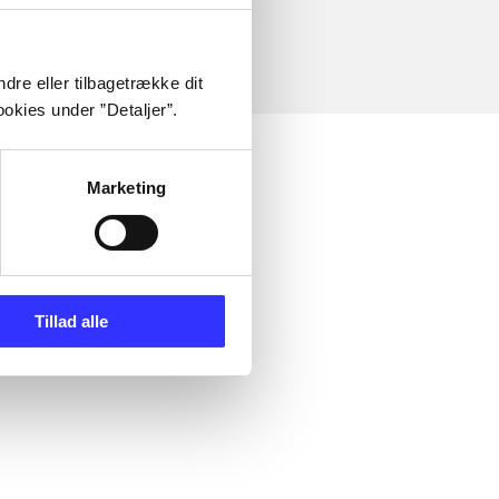
dre eller tilbagetrække dit
okies under ”Detaljer”.
Marketing
Tillad alle