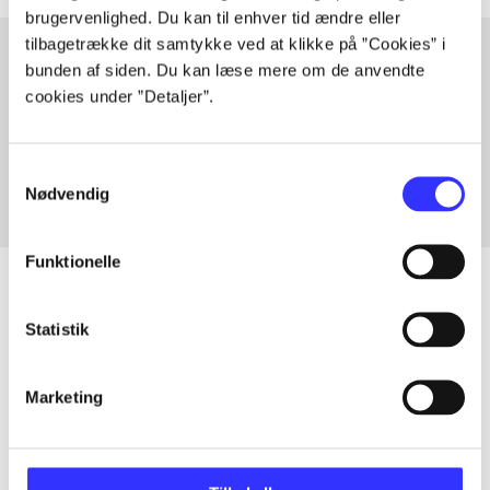
brugervenlighed. Du kan til enhver tid ændre eller
tilbagetrække dit samtykke ved at klikke på ”Cookies” i
bunden af siden. Du kan læse mere om de anvendte
cookies under ”Detaljer”.
Artikler med samme emner
Fra
Samtykkevalg
Nødvendig
Funktionelle
Statistik
Artikler
Alle registrerede artikler fordelt på udgivelser
Marketing
...