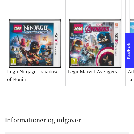
Feedback
Lego Ninjago - shadow
Lego Marvel Avengers
Ad
of Ronin
Ja
Informationer og udgaver