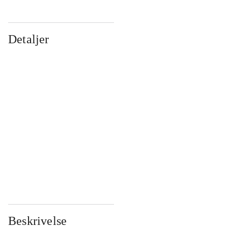
Detaljer
...
...
...
...
...
...
...
...
...
...
...
...
Beskrivelse