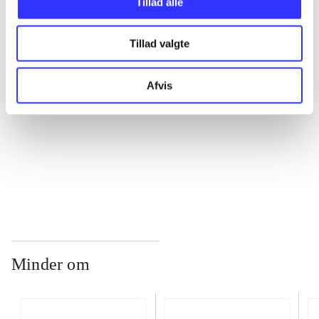
Tillad alle
...
Tillad valgte
...
Afvis
...
...
Minder om