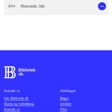
Nintendo 3ds
2014
Kontakt os
Afdelinger
Om Bibliotek.dk
Bøger
Hjælp og vejledning
Artikler
Kontakt os
Film