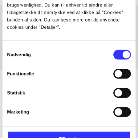
brugervenlighed. Du kan til enhver tid ændre eller
tilbagetrække dit samtykke ved at klikke på ”Cookies” i
bunden af siden. Du kan læse mere om de anvendte
cookies under ”Detaljer”.
Artikler med samme emner
Fra
Samtykkevalg
Nødvendig
Funktionelle
Statistik
Artikler
Alle registrerede artikler fordelt på udgivelser
Marketing
...