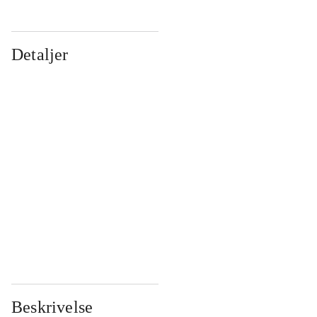
Detaljer
...
...
...
...
...
...
...
...
...
...
...
...
Beskrivelse