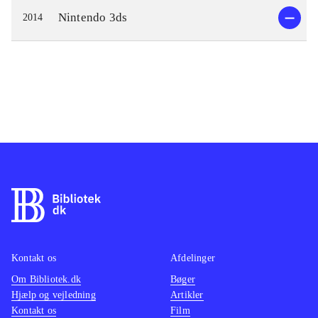
Nintendo 3ds
2014
Kontakt os
Afdelinger
Om Bibliotek.dk
Bøger
Hjælp og vejledning
Artikler
Kontakt os
Film