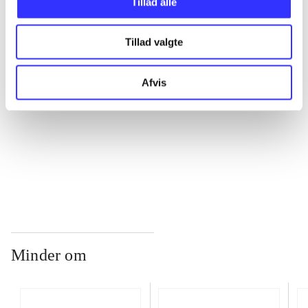
Tillad alle
...
Tillad valgte
...
Afvis
...
...
Minder om