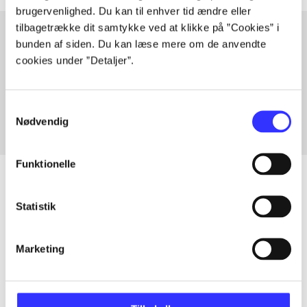
brugervenlighed. Du kan til enhver tid ændre eller
tilbagetrække dit samtykke ved at klikke på ”Cookies” i
bunden af siden. Du kan læse mere om de anvendte
cookies under ”Detaljer”.
Artikler med samme emner
Fra
Samtykkevalg
Nødvendig
Funktionelle
Statistik
Artikler
Alle registrerede artikler fordelt på udgivelser
Marketing
...