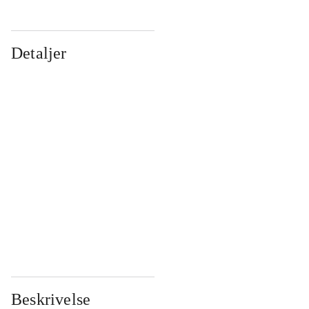
Detaljer
...
...
...
...
...
...
...
...
...
...
...
...
Beskrivelse