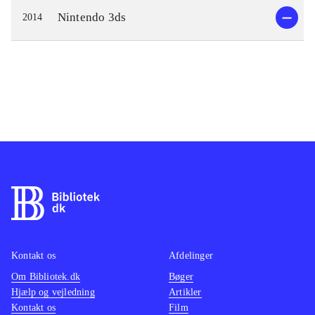
Nintendo 3ds
2014
Kontakt os
Afdelinger
Om Bibliotek.dk
Bøger
Hjælp og vejledning
Artikler
Kontakt os
Film