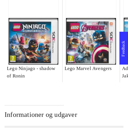
Feedback
Lego Ninjago - shadow
Lego Marvel Avengers
Ad
of Ronin
Ja
Informationer og udgaver