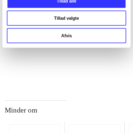
Tillad alle
...
Tillad valgte
...
Afvis
...
...
Minder om