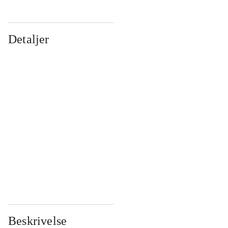
Detaljer
...
...
...
...
...
...
...
...
...
...
...
...
Beskrivelse