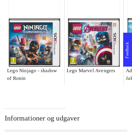
Feedback
Lego Ninjago - shadow
Lego Marvel Avengers
Ad
of Ronin
Ja
Informationer og udgaver