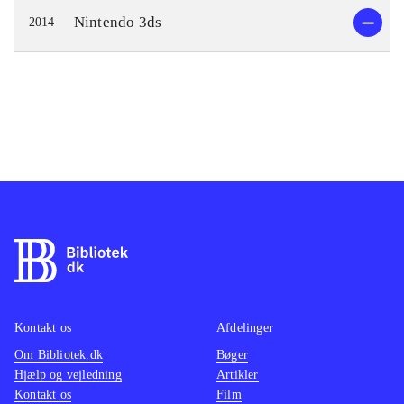
Nintendo 3ds
2014
Kontakt os
Afdelinger
Om Bibliotek.dk
Bøger
Hjælp og vejledning
Artikler
Kontakt os
Film