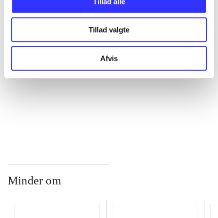
Tillad alle
...
Tillad valgte
...
Afvis
...
...
Minder om