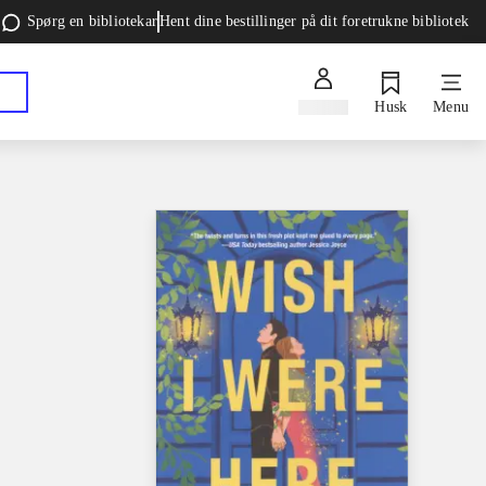
Spørg en bibliotekar
Hent dine bestillinger på dit foretrukne bibliotek
Log ind
Husk
Menu