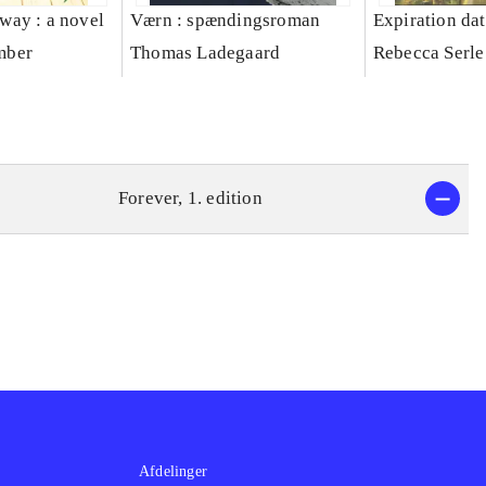
s way : a novel
Værn : spændingsroman
Expiration dat
mber
Thomas Ladegaard
Rebecca Serle
Forever, 1. edition
Afdelinger