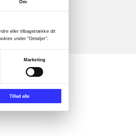
Om
dre eller tilbagetrække dit
okies under ”Detaljer”.
Marketing
Tillad alle