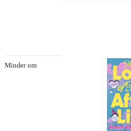
...
...
Minder om