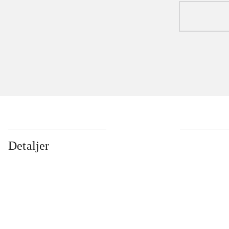
Detaljer
...
...
...
...