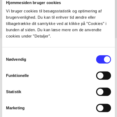
Artikler med samme emner
Hjemmesiden bruger cookies
Vi bruger cookies til besøgsstatistik og optimering af
Fra
brugervenlighed. Du kan til enhver tid ændre eller
tilbagetrække dit samtykke ved at klikke på ”Cookies” i
bunden af siden. Du kan læse mere om de anvendte
cookies under ”Detaljer”.
Samtykkevalg
Nødvendig
Artikler
Alle registrerede artikler fordelt på udgivelser
Funktionelle
...
Statistik
...
Marketing