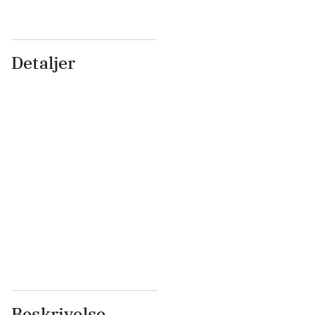
Detaljer
...
...
...
...
...
...
...
...
...
...
...
...
Beskrivelse