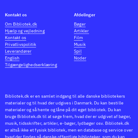
Det er virkelig genialt udført, at
man ved et tryk på en knap kan
Kontakt os
Afdelinger
skifte mellem det nye flotte,
Om Bibliotek.dk
Bøger
Hjælp og vejledning
Artikler
næsten Disney-agtige
Kontakt os
Film
udseende og så det gamle spils
Privatlivspolitik
Musik
8-bit look og retrolyd. Der er
Leverandører
Spil
kun lavet få, men gode
English
Noder
Tilgængelighedserklæring
justeringer af selve gameplayet
i den gamle klassiker, så man
skal som spiller væbne sig med
tålmodighed over spillets ca. 6-
Bibliotek.dk er en samlet indgang til alle danske bibliotekers
7 timers længde. Men for fans af
materialer og til hvad der udgives i Danmark. Du kan bestille
oldschool platformers vil spillet
materialer og så hente og låne på dit eget bibliotek. Du kan
bruge Bibliotek.dk til at søge frem, hvad der er udgivet af bøger,
være det hele værd!
.
musik, tidsskrifter, artikler, e-bøger, lydbøger osv. Bibliotek.dk
Spillet udkom allerede til PS4 i
er altså ikke et fysisk bibliotek, men en database og service over
2017, og der er ikke den store
hvad der findes på danske offentlige biblioteker, som du kan