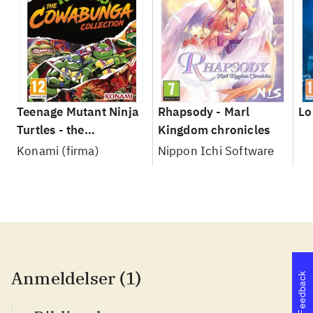
Teenage Mutant Ninja
Rhapsody - Marl
Lo
Turtles - the
Kingdom chronicles
cowabunga collection
Konami (firma)
Nippon Ichi Software
Anmeldelser (1)
Feedback