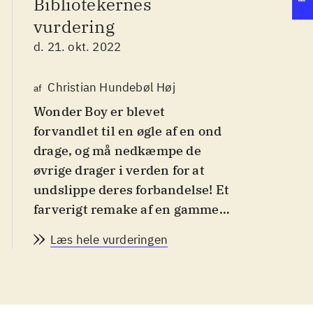
Bibliotekernes
vurdering
d. 21. okt. 2022
Christian Hundebøl Høj
af
Wonder Boy er blevet
forvandlet til en øgle af en ond
drage, og må nedkæmpe de
øvrige drager i verden for at
undslippe deres forbandelse! Et
farverigt remake af en gammel
platformspil-klassiker med
Læs hele vurderingen
metroidvania-elementer. Mest
for fans af retrospil og oldschool
platformspil
.
En af spillets nøglefunktioner