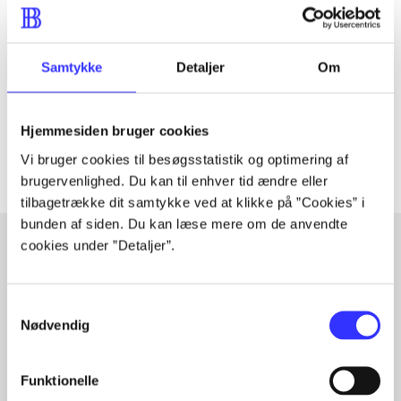
Tidsskrift
Artiklen er en del af
Samtykke
Detaljer
Om
lorem ipsum dolor sit amet ...
Tidsskrift
Artiklerne i
handler ofte om
Hjemmesiden bruger cookies
Vi bruger cookies til besøgsstatistik og optimering af
brugervenlighed. Du kan til enhver tid ændre eller
tilbagetrække dit samtykke ved at klikke på ”Cookies” i
bunden af siden. Du kan læse mere om de anvendte
cookies under ”Detaljer”.
Artikler med samme emner
Samtykkevalg
Fra
Nødvendig
Funktionelle