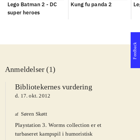
Lego Batman 2 - DC
Kung fu panda 2
Le
super heroes
Feedback
Anmeldelser (1)
Bibliotekernes vurdering
d. 17. okt. 2012
Søren Skøtt
af
Playstation 3. Worms collection er et
turbaseret kampspil i humoristisk