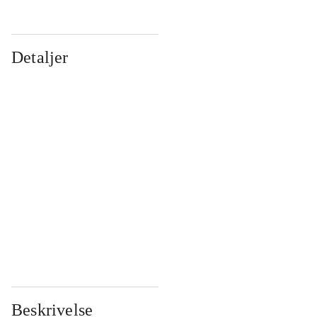
Detaljer
...
...
...
...
...
...
...
...
...
...
...
...
Beskrivelse