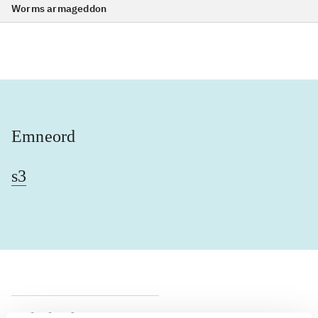
Worms armageddon
Emneord
s3