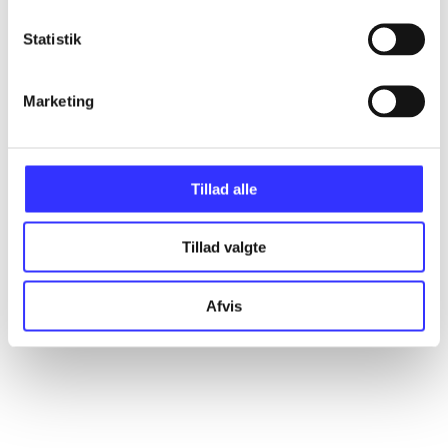
Statistik
Artikler
Marketing
Alle registrerede artikler fordelt på udgivelser
...
Tillad alle
Tillad valgte
...
Afvis
...
...
...