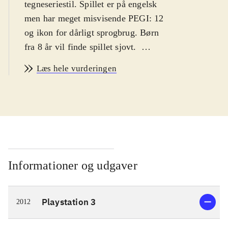
tegneseriestil. Spillet er på engelsk
men har meget misvisende PEGI: 12
og ikon for dårligt sprogbrug. Børn
fra 8 år vil finde spillet sjovt
.
Worms collection er tre spil fra den
Læs hele vurderingen
sejlivede spilserie, hvor du styrer en
lille gruppe af orme der kæmper mod
en anden, eller flere andre grupper af
orme, med et bredt varieret arsenal af
bizarre våben i destruerbare
omgivelser. Alle tre spil indeholder
små fine tutorials, så man nemt og
Informationer og udgaver
hurtigt kan komme igang. Man kan
selvfølgelig spille i et utal af modes
Playstation 3
2012
mod computeren eller mod venner.
Spillene er indholdsmæssigt relativt