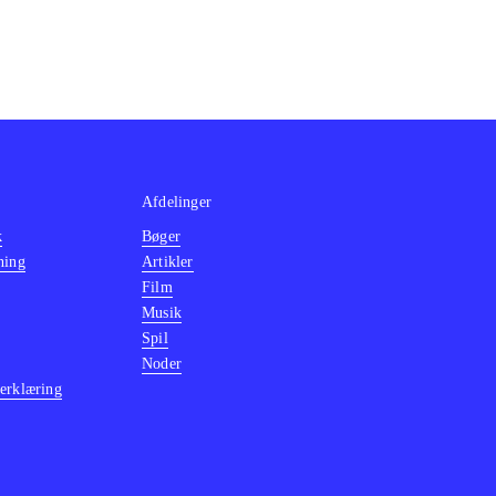
kender og/eller
t mildest talt
Afdelinger
k
Bøger
ning
Artikler
Film
Musik
Spil
Noder
erklæring