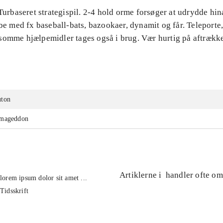
 Turbaseret strategispil. 2-4 hold orme forsøger at udrydde hi
ibe med fx baseball-bats, bazookaer, dynamit og får. Teleporte
somme hjælpemidler tages også i brug. Vær hurtig på aftrækk
uton
rmageddon
Artiklerne i
handler ofte om
lorem ipsum dolor sit amet ...
Tidsskrift