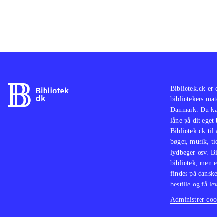
Et f
er f
lyde
Bibliotek.dk er 
bibliotekers mat
Danmark. Du kan
låne på dit eget
Bibliotek.dk til
bøger, musik, tid
lydbøger osv. Bi
bibliotek, men e
findes på danske
bestille og få lev
Administrer cook