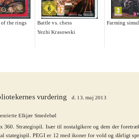
of the rings
Battle vs. chess
Farming simul
Yezhi Krasowski
liotekernes vurdering
d. 13. maj 2013
enriette Elkjær Smedebøl
 360. Strategispil. Især til nostalgikere og dem der foretræ
al stategispil. PEGI er 12 med ikoner for vold og dårligt sp