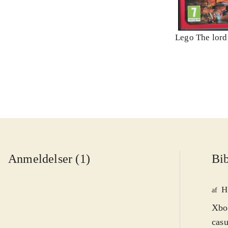
Lego The lord 
Anmeldelser (1)
Bib
H
af
Xbox
casu