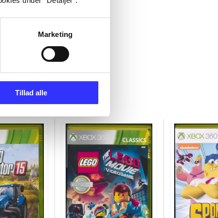
okies under ”Detaljer”.
Marketing
Tillad alle