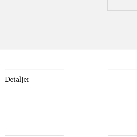
Detaljer
...
...
...
...