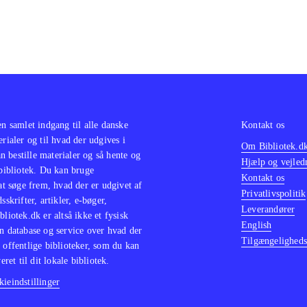
orbavsende underholdende spil som dog nok kræver, at man 
an af forgængerne, da coveret er ret intetsigende og koncepte
r fjollet
.
en samlet indgang til alle danske
Kontakt os
erialer og til hvad der udgives i
Om Bibliotek.d
 bestille materialer og så hente og
Hjælp og vejled
 bibliotek. Du kan bruge
Kontakt os
 at søge frem, hvad der er udgivet af
Privatlivspolitik
sskrifter, artikler, e-bøger,
Leverandører
bliotek.dk er altså ikke et fysisk
English
n database og service over hvad der
Tilgængeligheds
 offentlige biblioteker, som du kan
eret til dit lokale bibliotek.
ieindstillinger