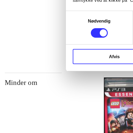
samtykke ved at klikke på ”C
Samtykkevalg
...
Nødvendig
...
Afvis
Minder om