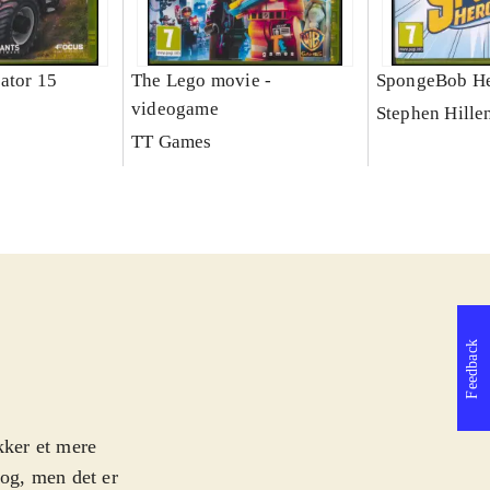
ator 15
The Lego movie -
SpongeBob He
videogame
Stephen Hille
TT Games
Feedback
kker et mere
rog, men det er