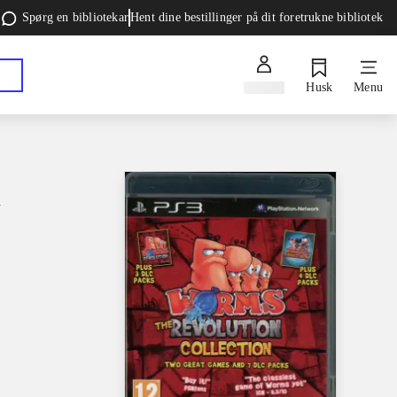
Spørg en bibliotekar
Hent dine bestillinger på dit foretrukne bibliotek
Log ind
Husk
Menu
n