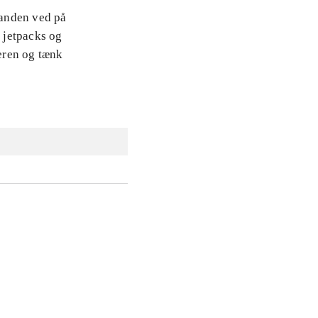
nanden ved på
, jetpacks og
eren og tænk