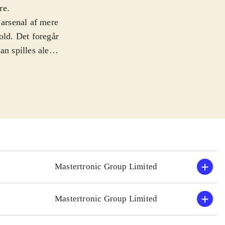
re
.
 arsenal af mere
ld. Det foregår
n spilles alene,
e. Tonen er
n tænker sig om,
r er ikke så
 (inkl. en lang
Worms 2:
e våbentyper.
rmageddon på
opdateringer før
Mastertronic Group Limited
r flere andre
Mastertronic Group Limited
dets biblioteker.
udkom i 2012
.