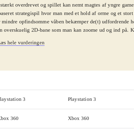
stærkt overdrevet og spillet kan nemt magtes af yngre game
aseret strategispil hvor man med et hold af orme og et stort
r mindre opfindsomme våben bekæmper de(t) udfordrende ho
n overskuelig 2D-bane som man kan zoome ud og ind på. Ka
den kunstige intelligens eller multiplayer - on- eller offlin
æs hele vurderingen
ristisk og det lyder fjollet, men det kræver alligevel at ma
år man spiller mod én bliver man hurtigt grebet. Singleplaye
t. Der er mulighed for selv at vælge navne til ormene, sprog
e fjollesprog), bane etc. Indeholder Worms revolution og 
geddon og 5 udvidelsespakker som bl.a. tilgængeliggør fler
play er stort set ens, men Revolution er på engelsk og A
k. Grafikken er fin, især i førstnævnte. Det krævede dog 3 
laystation 3
Playstation 3
var klar til at spille
.
s 3D udkom i 2003 til den første Xbox. Desuden findes de
box 360
Xbox 360
s spil - specielt til pc, men også ps og ps2 rundt om på lan
ms collection som indeholder Armageddon og 2 andre spil 