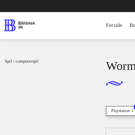
Forside
B
Spil / computerspil
Worms
Playstation 3