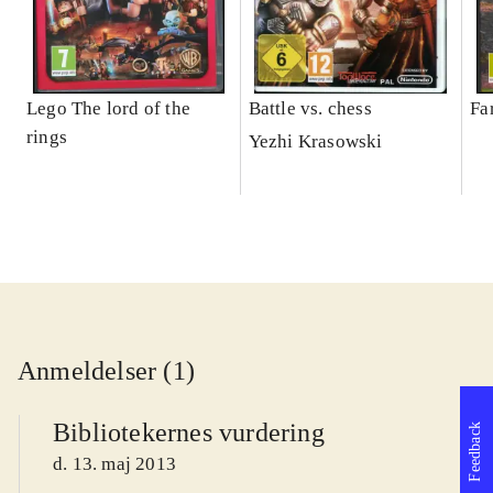
Lego The lord of the
Battle vs. chess
Fa
rings
Yezhi Krasowski
Anmeldelser (1)
Bibliotekernes vurdering
Feedback
d. 13. maj 2013