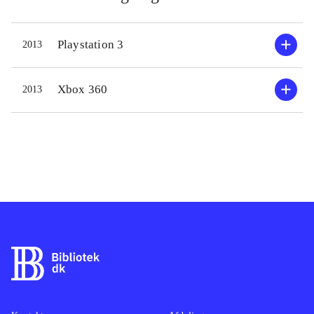
kunstige intelligens eller multiplayer
- on- eller offline. Tonen er
Playstation 3
2013
humoristisk og det lyder fjollet, men
det kræver alligevel at man tænker
sig om, og når man spiller mod én
Xbox 360
2013
bliver man hurtigt grebet.
Singleplayer er ikke så sjovt. Der er
mulighed for selv at vælge navne til
ormene, sprog (inkl. en lang række
fjollesprog), bane etc. Indeholder
Worms revolution og Worms 2:
armageddon og 5 udvidelsespakker
som bl.a. tilgængeliggør flere
våbentyper. Gameplay er stort set
ens, men Revolution er på engelsk og
Armageddon på dansk. Grafikken er