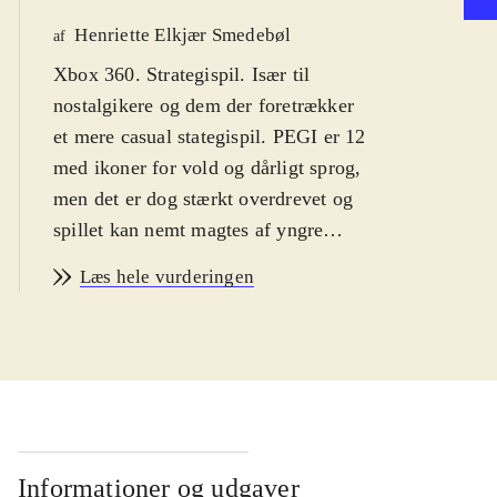
Henriette Elkjær Smedebøl
af
Xbox 360. Strategispil. Især til
nostalgikere og dem der foretrækker
et mere casual stategispil. PEGI er 12
med ikoner for vold og dårligt sprog,
men det er dog stærkt overdrevet og
spillet kan nemt magtes af yngre
gamere
.
Læs hele vurderingen
Turbaseret strategispil hvor man med
et hold af orme og et stort arsenal af
mere eller mindre opfindsomme
våben bekæmper de(t) udfordrende
hold. Det foregår på en overskuelig
2D-bane som man kan zoome ud og
ind på. Kan spilles alene, mod den
Informationer og udgaver