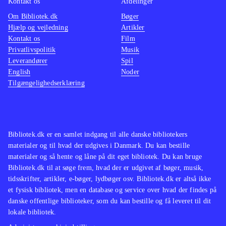
Kontakt os
Afdelinger
fin, især i førstnævnte. Det krævede
Om Bibliotek.dk
Bøger
dog 3 opdateringer før jeg var klar til
Hjælp og vejledning
Artikler
at spille
.
Kontakt os
Film
Worms 3D udkom i 2003 til den
Privatlivspolitik
Musik
Leverandører
første Xbox. Desuden findes der flere
Spil
English
Noder
andre Worms spil - specielt til pc,
Tilgængelighedserklæring
men også ps og ps2 rundt om på
landets biblioteker. Worms collection
som indeholder Armageddon og 2
andre spil udkom i 2012
.
Bibliotek.dk er en samlet indgang til alle danske bibliotekers
materialer og til hvad der udgives i Danmark. Du kan bestille
Et forbavsende underholdende spil
materialer og så hente og låne på dit eget bibliotek. Du kan bruge
som dog nok kræver, at man kender
Bibliotek.dk til at søge frem, hvad der er udgivet af bøger, musik,
og/eller er fan af forgængerne, da
tidsskrifter, artikler, e-bøger, lydbøger osv. Bibliotek.dk er altså ikke
coveret er ret intetsigende og
et fysisk bibliotek, men en database og service over hvad der findes på
danske offentlige biblioteker, som du kan bestille og få leveret til dit
konceptet mildest talt lyder fjollet
.
lokale bibliotek.