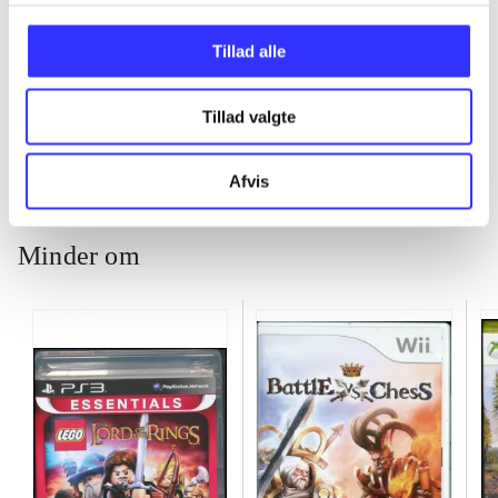
...
Tillad alle
...
Tillad valgte
Afvis
Minder om