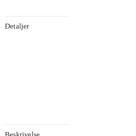
Detaljer
...
...
...
...
...
...
...
...
...
...
...
...
Beskrivelse