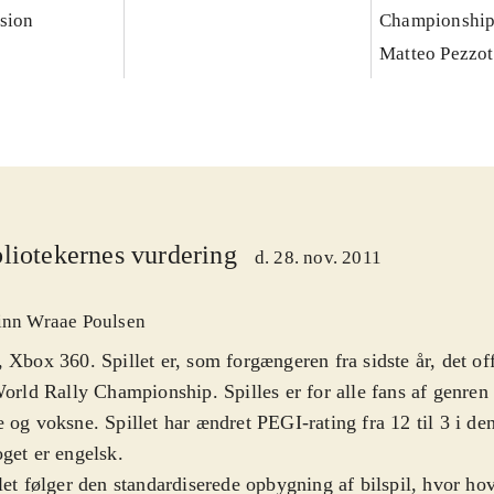
sion
Championshi
Matteo Pezzot
liotekernes vurdering
d. 28. nov. 2011
inn Wraae Poulsen
 Xbox 360. Spillet er, som forgængeren fra sidste år, det offi
World Rally Championship. Spilles er for alle fans af genren 
 og voksne. Spillet har ændret PEGI-rating fra 12 til 3 i d
get er engelsk
.
let følger den standardiserede opbygning af bilspil, hvor h