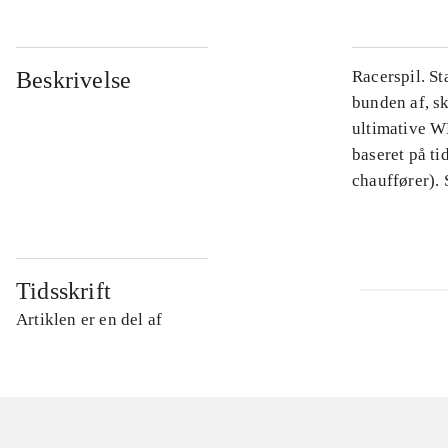
Beskrivelse
Racerspil. St
bunden af, s
ultimative W
baseret på ti
chauffører). 
Tidsskrift
Artiklen er en del af