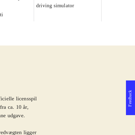
p
driving simulator
ti
Feedback
cielle licensspil
fra ca. 10 år,
enne udgave.
ovedvægten ligger