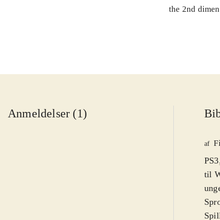
the 2nd dimen
Anmeldelser (1)
Bib
F
af
PS3,
til 
unge
Spro
Spil