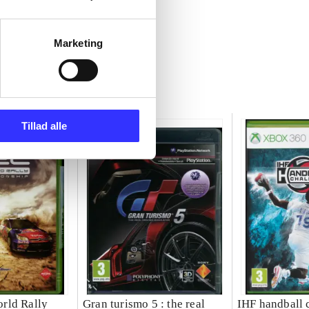
Marketing
Tillad alle
rld Rally
Gran turismo 5 : the real
IHF handball 