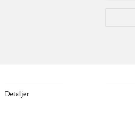
Detaljer
...
...
...
...