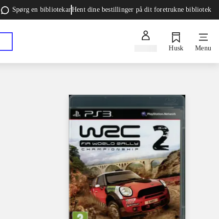
Spørg en bibliotekar
Hent dine bestillinger på dit foretrukne bibliotek
Log ind
Husk
Menu