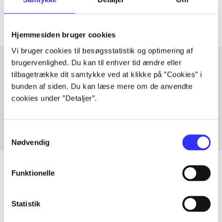
Artiklerne i
handler ofte om
Hjemmesiden bruger cookies
Vi bruger cookies til besøgsstatistik og optimering af
brugervenlighed. Du kan til enhver tid ændre eller
tilbagetrække dit samtykke ved at klikke på ”Cookies” i
Artikler med samme emner
bunden af siden. Du kan læse mere om de anvendte
cookies under ”Detaljer”.
Fra
Samtykkevalg
Nødvendig
Funktionelle
Artikler
Statistik
Alle registrerede artikler fordelt på udgivelser