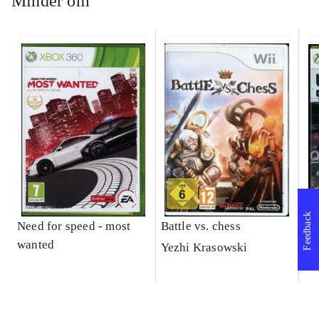
Minder om
Feedback
Need for speed - most
Battle vs. chess
WR
wanted
Ra
Yezhi Krasowski