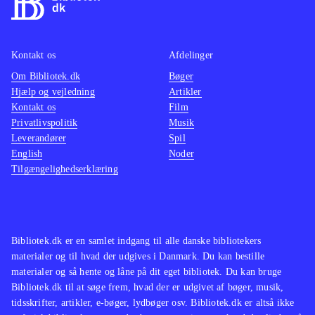
I forhold til rallysportens udbredelse
justere
er der et væld af rallyspil. Bedst
et must
Kontakt os
Afdelinger
kendt er Colin Mcrae-udgivelserne,
PEGI: 
Om Bibliotek.dk
som fx
Colin McRae - dirt 2
Bøger
Colin 
Hjælp og vejledning
Artikler
(Playstation 3). WRC5 er dog eneste
simulat
Kontakt os
Film
nyere spil med licenserede
grafisk
Privatlivspolitik
Musik
rallykørere og biler
.
Leverandører
Spil
English
Noder
Tilgængelighedserklæring
Bibliotek.dk er en samlet indgang til alle danske bibliotekers
materialer og til hvad der udgives i Danmark. Du kan bestille
materialer og så hente og låne på dit eget bibliotek. Du kan bruge
Bibliotek.dk til at søge frem, hvad der er udgivet af bøger, musik,
tidsskrifter, artikler, e-bøger, lydbøger osv. Bibliotek.dk er altså ikke