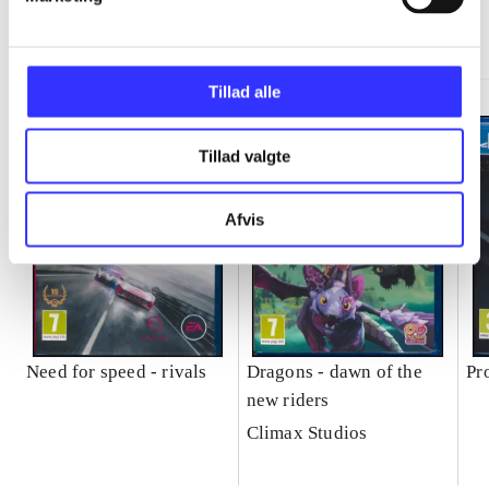
Minder om
Tillad alle
Tillad valgte
Afvis
Need for speed - rivals
Dragons - dawn of the
Pr
new riders
Climax Studios