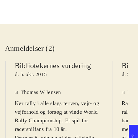
Anmeldelser (2)
Bibliotekernes vurdering
Bibli
d. 5. okt. 2015
d. 5. o
Thomas W Jensen
Finn
af
af
Kør rally i alle slags terræn, vejr- og
Rally-b
vejforhold og forsøg at vinde World
rally-
Rally Championship. Et spil for
baner 
racerspilfans fra 10 år
.
mester
Dette er 5. udgave af det officielle
af bils