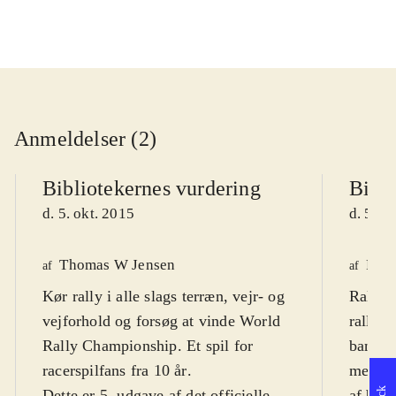
Anmeldelser (2)
Bibliotekernes vurdering
Bibli
d. 5. okt. 2015
d. 5. o
Thomas W Jensen
Finn
af
af
Kør rally i alle slags terræn, vejr- og
Rally-b
vejforhold og forsøg at vinde World
rally-
Rally Championship. Et spil for
baner 
racerspilfans fra 10 år
.
mester
Dette er 5. udgave af det officielle
af bils