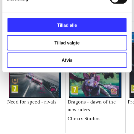
Minder om
Tillad alle
Tillad valgte
Afvis
Need for speed - rivals
Dragons - dawn of the
Pr
new riders
Climax Studios