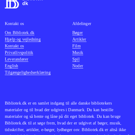
I forhold til rallysportens udbredelse
justere
er der et væld af rallyspil. Bedst
et must
Kontakt os
Afdelinger
kendt er Colin Mcrae-udgivelserne,
PEGI: 
Om Bibliotek.dk
som fx
Colin McRae - dirt 2
Bøger
Colin 
Hjælp og vejledning
Artikler
(Playstation 3). WRC5 er dog eneste
simulat
Kontakt os
Film
nyere spil med licenserede
grafisk
Privatlivspolitik
Musik
rallykørere og biler
.
Leverandører
Spil
English
Noder
Tilgængelighedserklæring
Bibliotek.dk er en samlet indgang til alle danske bibliotekers
materialer og til hvad der udgives i Danmark. Du kan bestille
materialer og så hente og låne på dit eget bibliotek. Du kan bruge
Bibliotek.dk til at søge frem, hvad der er udgivet af bøger, musik,
tidsskrifter, artikler, e-bøger, lydbøger osv. Bibliotek.dk er altså ikke