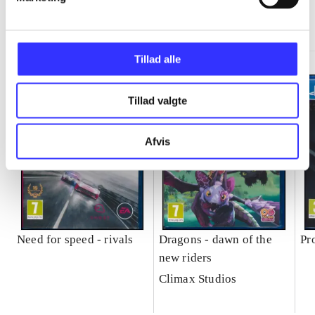
Minder om
Tillad alle
Tillad valgte
Afvis
Need for speed - rivals
Dragons - dawn of the
Pr
new riders
Climax Studios