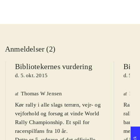
Anmeldelser (2)
Bibliotekernes vurdering
Bibli
d. 5. okt. 2015
d. 5. o
Thomas W Jensen
Finn
af
af
Kør rally i alle slags terræn, vejr- og
Rally-b
vejforhold og forsøg at vinde World
rally-
Rally Championship. Et spil for
baner 
racerspilfans fra 10 år
.
mester
Dette er 5. udgave af det officielle
af bils