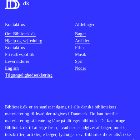
I forhold til rallysportens udbredelse
justere
er der et væld af rallyspil. Bedst
et must
Kontakt os
Afdelinger
kendt er Colin Mcrae-udgivelserne,
PEGI: 
Om Bibliotek.dk
som fx
Colin McRae - dirt 2
Bøger
Colin 
Hjælp og vejledning
Artikler
(Playstation 3). WRC5 er dog eneste
simulat
Kontakt os
Film
nyere spil med licenserede
grafisk
Privatlivspolitik
Musik
rallykørere og biler
.
Leverandører
Spil
English
Noder
Tilgængelighedserklæring
Bibliotek.dk er en samlet indgang til alle danske bibliotekers
materialer og til hvad der udgives i Danmark. Du kan bestille
materialer og så hente og låne på dit eget bibliotek. Du kan bruge
Bibliotek.dk til at søge frem, hvad der er udgivet af bøger, musik,
tidsskrifter, artikler, e-bøger, lydbøger osv. Bibliotek.dk er altså ikke