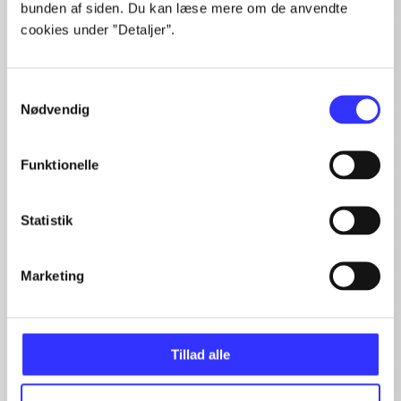
bunden af siden. Du kan læse mere om de anvendte
...
...
cookies under ”Detaljer”.
...
...
Samtykkevalg
Nødvendig
Minder om
Funktionelle
Statistik
Marketing
Tillad alle