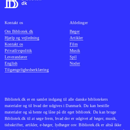
I forhold til rallysportens udbredelse
justere
er der et væld af rallyspil. Bedst
et must
Kontakt os
Afdelinger
kendt er Colin Mcrae-udgivelserne,
PEGI: 
Om Bibliotek.dk
som fx
Colin McRae - dirt 2
Bøger
Colin 
Hjælp og vejledning
Artikler
(Playstation 3). WRC5 er dog eneste
simulat
Kontakt os
Film
nyere spil med licenserede
grafisk
Privatlivspolitik
Musik
rallykørere og biler
.
Leverandører
Spil
English
Noder
Tilgængelighedserklæring
Bibliotek.dk er en samlet indgang til alle danske bibliotekers
materialer og til hvad der udgives i Danmark. Du kan bestille
materialer og så hente og låne på dit eget bibliotek. Du kan bruge
Bibliotek.dk til at søge frem, hvad der er udgivet af bøger, musik,
tidsskrifter, artikler, e-bøger, lydbøger osv. Bibliotek.dk er altså ikke