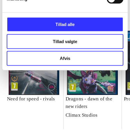
Minder om
Tillad alle
Tillad valgte
Afvis
Need for speed - rivals
Dragons - dawn of the
Pr
new riders
Climax Studios