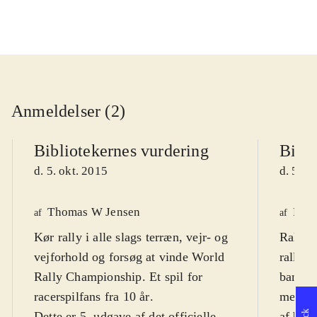
Anmeldelser (2)
Bibliotekernes vurdering
Bibli
d. 5. okt. 2015
d. 5. o
Thomas W Jensen
Finn
af
af
Kør rally i alle slags terræn, vejr- og
Rally-b
vejforhold og forsøg at vinde World
rally-
Rally Championship. Et spil for
baner 
racerspilfans fra 10 år
.
mester
Dette er 5. udgave af det officielle
af bils