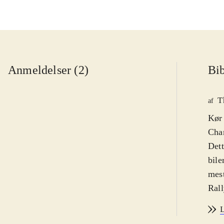
Anmeldelser (2)
Bib
T
af
Kør 
Cham
Dett
bile
mest
Rall
moto
L
sine