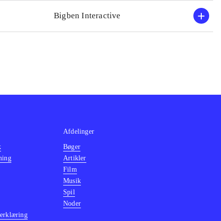
Bigben Interactive
Afdelinger
k
Bøger
ning
Artikler
Film
Musik
Spil
Noder
erklæring