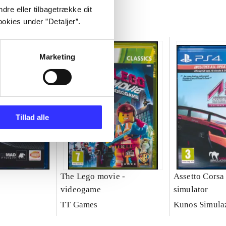
dre eller tilbagetrække dit
okies under ”Detaljer”.
Marketing
Tillad alle
The Lego movie -
Assetto Corsa 
videogame
simulator
TT Games
Kunos Simulaz