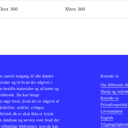
box 360
Xbox 360
en samlet indgang til alle danske
Kontakt os
erialer og til hvad der udgives i
Om Bibliotek.d
 bestille materialer og så hente og
Hjælp og vejled
 bibliotek. Du kan bruge
Kontakt os
 at søge frem, hvad der er udgivet af
Privatlivspolitik
sskrifter, artikler, e-bøger,
Leverandører
bliotek.dk er altså ikke et fysisk
English
n database og service over hvad der
Tilgængeligheds
 offentlige biblioteker, som du kan