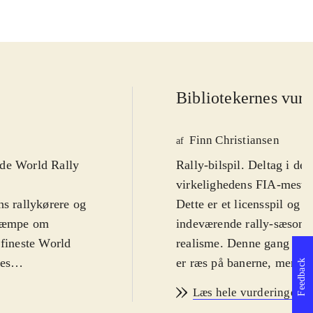
Bibliotekernes vurd
Finn Christiansen
af
inde World Rally
Rally-bilspil. Deltag i de
virkelighedens FIA-mester
ns rallykørere og
Dette er et licensspil og i
 kæmpe om
indeværende rally-sæson. 
 fineste World
realisme. Denne gang er r
nes
er ræs på banerne, men der
Feedback
or at forbedre
passer perfekt til din køre
Læs hele vurderingen
le verden, hvor
Sproget er engelsk
.