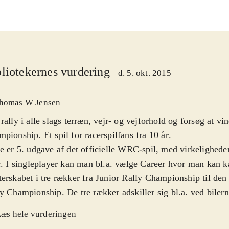
liotekernes vurdering
d. 5. okt. 2015
homas W Jensen
rally i alle slags terræn, vejr- og vejforhold og forsøg at v
pionship. Et spil for racerspilfans fra 10 år
.
e er 5. udgave af det officielle WRC-spil, med virkelighede
r. I singleplayer kan man bl.a. vælge Career hvor man kan
erskabet i tre rækker fra Junior Rally Championship til den
y Championship. De tre rækker adskiller sig bl.a. ved biler
rstørrelse, speed m.m. og setup. Man kan gå på rallyskole f
æs hele vurderingen
 køreevner. Der er over 400 km. med etaper, lokaliseret i he