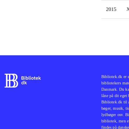
2015
X
Bibliotek.dk er 
bibliotekers mat
Danmark. Du kan
låne på dit eget
Bibliotek.dk til
bøger, musik, tid
lydbøger osv. Bi
bibliotek, men e
findes på danske