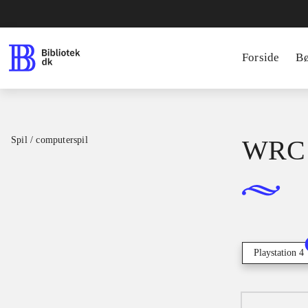
Forside
B
Spil / computerspil
WRC
Playstation 4