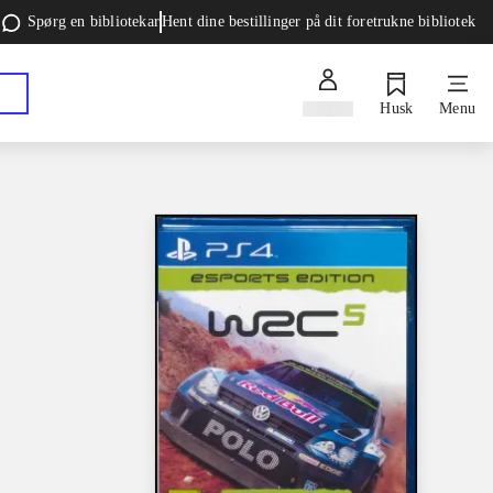
Spørg en bibliotekar
Hent dine bestillinger på dit foretrukne bibliotek
Log ind
Husk
Menu