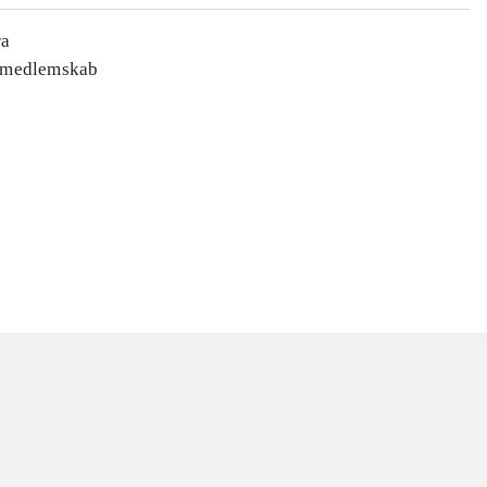
ra
s-medlemskab