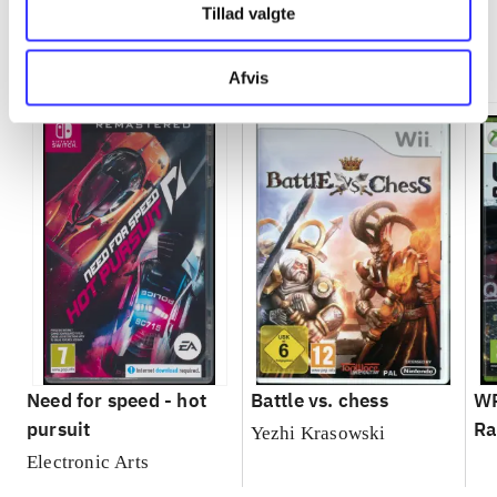
Tillad valgte
Minder om
Afvis
Need for speed - hot
Battle vs. chess
WR
pursuit
Ra
Yezhi Krasowski
Electronic Arts