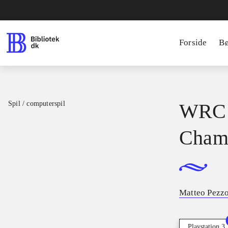
Forside
B
Spil / computerspil
WRC -
Cham
Matteo Pezzo
Playstation 3