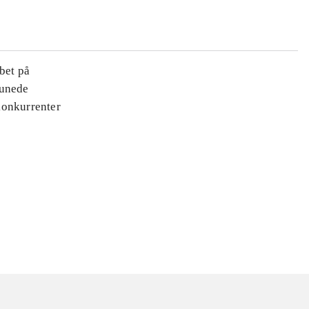
bet på
tunede
 konkurrenter