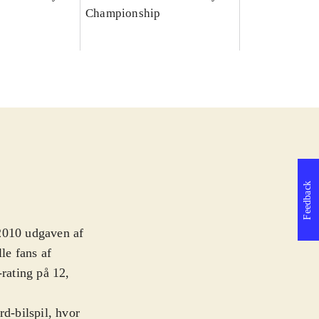
p
Championship
Feedback
l 2010 udgaven af
le fans af
-rating på 12,
rd-bilspil, hvor