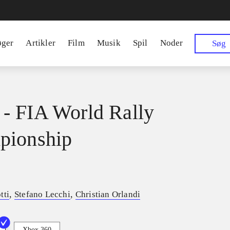
øger
Artikler
Film
Musik
Spil
Noder
Søg
 FIA World Rally
pionship
,
,
tti
Stefano Lecchi
Christian Orlandi
Xbox 360