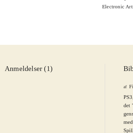
Electronic Art
Anmeldelser (1)
Bib
F
af
PS3,
det 
genr
med 
Spil