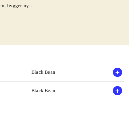
en, bygger nye
lleren får
n som spillet
r lære at køre i
e kan trykke
blandt en række
 for at variere
dcore rally-pro,
Black Bean
t 2 og
 er det mest
Black Bean
rdcore rally-
k udtryk, selv om
min mening er
 samling af