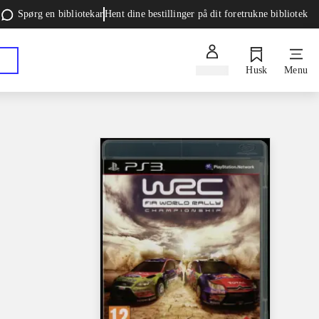
Spørg en bibliotekar
Hent dine bestillinger på dit foretrukne bibliotek
Log ind
Husk
Menu