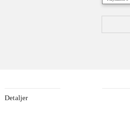
Detaljer
...
...
...
...