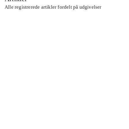
Alle registrerede artikler fordelt på udgivelser
...
...
...
...
...