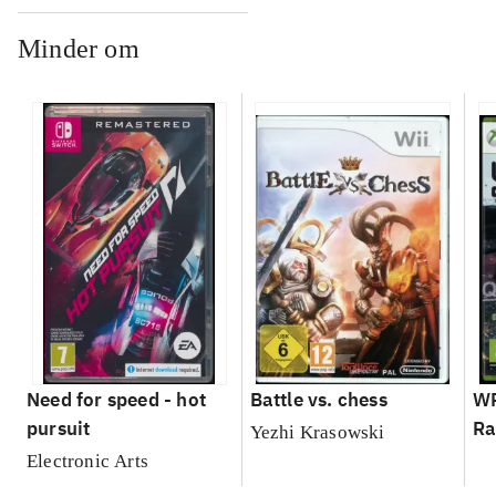
Minder om
Need for speed - hot
Battle vs. chess
WR
pursuit
Ra
Yezhi Krasowski
Electronic Arts