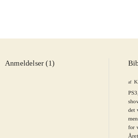
Anmeldelser (1)
Bib
K
af
PS3
show
det 
men 
for 
Året