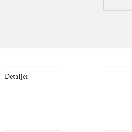
Detaljer
...
...
...
...