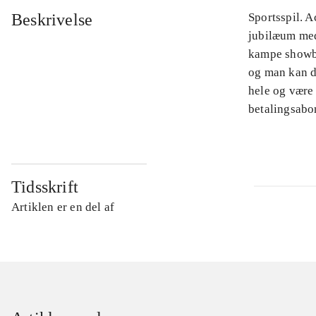
Beskrivelse
Sportsspil. A
jubilæum med
kampe showbry
og man kan d
hele og være
betalingsabo
Tidsskrift
Artiklen er en del af