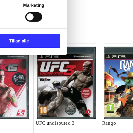
Marketing
Tillad alle
UFC undisputed 3
Rango