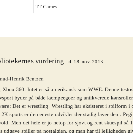
TT Games
liotekernes vurdering
d. 18. nov. 2013
nud-Henrik Bentzen
, Xbox 360. Intet er så amerikansk som WWE. Denne testos
sport byder på både kæmpeegoer og antikverede kønsroller
være: Det er wrestling! Wrestling har eksisteret i spilform i 
2K sports er den eneste udvikler der stadig laver dem. Peg
vold. Men det hele er jo netop for sjovt og rent skuespil så 
s udgave spiller på nostalgien, og man har til lejligheden g