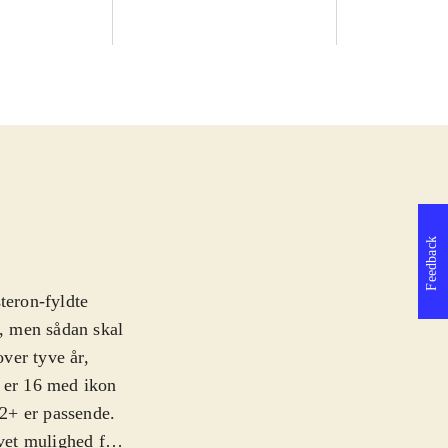
Feedback
teron-fyldte
, men sådan skal
over tyve år,
i er 16 med ikon
12+ er passende
.
ivet mulighed for