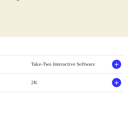
CW har været
 der 99 af!
e tager altså
 til stede, men
isse også en del.
k er spillet som
en det spolerer
Take-Two Interactive Software
ammenligning er
2K
 sidstnævnte, og
gheder; helt i
ltur. Teknisk
kan skam også