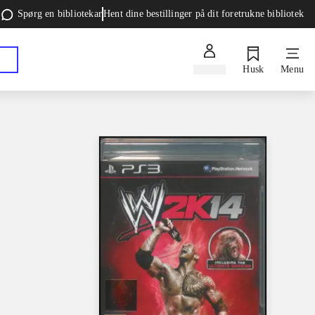
Spørg en bibliotekar
Hent dine bestillinger på dit foretrukne bibliotek
Log ind
Husk
Menu