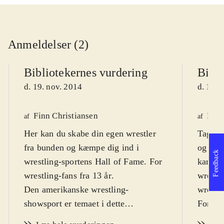
Anmeldelser (2)
Bibliotekernes vurdering
Bibli
d. 19. nov. 2014
d. 19. 
Finn Christiansen
Finn
af
af
Her kan du skabe din egen wrestler
Tag ro
fra bunden og kæmpe dig ind i
og andr
Feedback
wrestling-sportens Hall of Fame. For
kampe 
wrestling-fans fra 13 år
.
wrestle
Den amerikanske wrestling-
wrestl
showsport er temaet i dette
For bø
sportsspil. Hoveddelen er "My
2Kshow