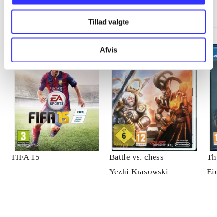
Minder om
Tillad valgte
Afvis
FIFA 15
Battle vs. chess
Th
Yezhi Krasowski
Ei