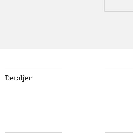
Detaljer
...
...
...
...