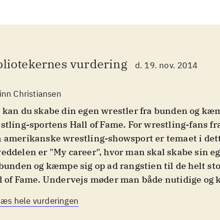
bliotekernes vurdering
d. 19. nov. 2014
inn Christiansen
 kan du skabe din egen wrestler fra bunden og kæm
stling-sportens Hall of Fame. For wrestling-fans fr
 amerikanske wrestling-showsport er temaet i dett
eddelen er "My career", hvor man skal skabe sin e
 bunden og kæmpe sig op ad rangstien til de helt s
l of Fame. Undervejs møder man både nutidige og 
stlere. Man kan også (gen)opleve 30 af de største w
Læs hele vurderingen
pe, hvor der er fokus på længerevarende rivaliser