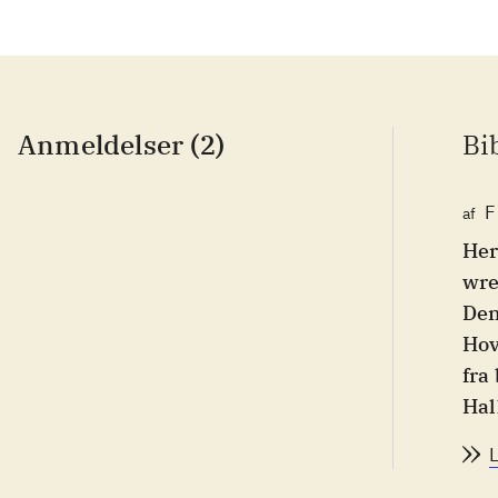
Anmeldelser (2)
Bi
F
af
Her
wre
Den
Hov
fra
Hal
wre
kam