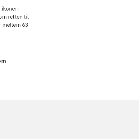
ikoner i
m retten til
er mellem 63
 om