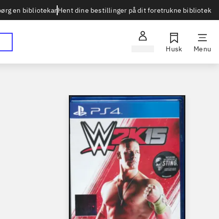
Hent dine bestillinger på dit foretrukne bibliotek
ørg en bibliotekar
Log ind
Husk
Menu