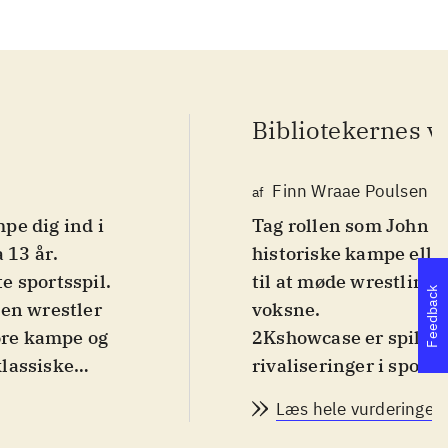
Bibliotekernes v
Finn Wraae Poulsen
af
pe dig ind i
Tag rollen som John C
a 13 år
.
historiske kampe ell
e sportsspil.
til at møde wrestling
Feedback
gen wrestler
voksne
.
tore kampe og
2Kshowcase er spillet
klassiske
rivaliseringer i spor
restling-
VS CM Punk i periode
Læs hele vurderingen
inger mellem
mellem Triple H og Sh