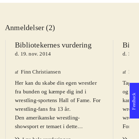
Anmeldelser (2)
Bibliotekernes vurdering
Bibli
d. 19. nov. 2014
d. 19. 
Finn Christiansen
Finn
af
af
Her kan du skabe din egen wrestler
Tag ro
fra bunden og kæmpe dig ind i
og andr
Feedback
wrestling-sportens Hall of Fame. For
kampe 
wrestling-fans fra 13 år
.
wrestle
Den amerikanske wrestling-
wrestl
showsport er temaet i dette
For bø
sportsspil. Hoveddelen er "My
2Kshow