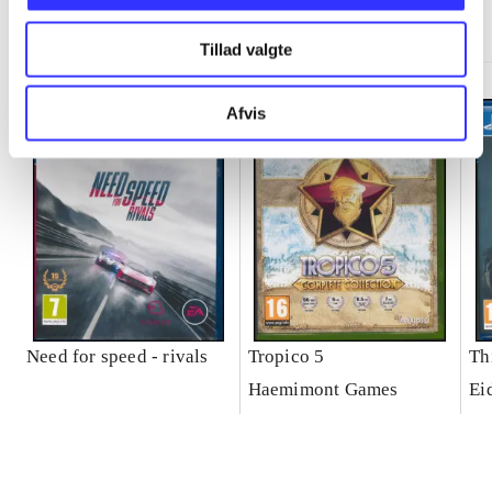
Minder om
Tillad valgte
Afvis
Need for speed - rivals
Tropico 5
Th
Haemimont Games
Ei