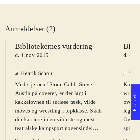
Anmeldelser (2)
Bibliotekernes vurdering
Bibli
d. 4. nov. 2015
d. 4. n
Henrik Schou
Tho
af
af
Med stjernen "Stone Cold" Steve
Kan du
Austin på coveret, er der lagt i
wrestl
Feedback
kakkelovnen til seriøse tæsk, vilde
over 12
moves og wrestling i topklasse. Skab
legend
din karriere i den vildeste og mest
Over 12
teatralske kampsport nogensinde!
spilba
Primært for drenge fra 12 år
.
tidlige