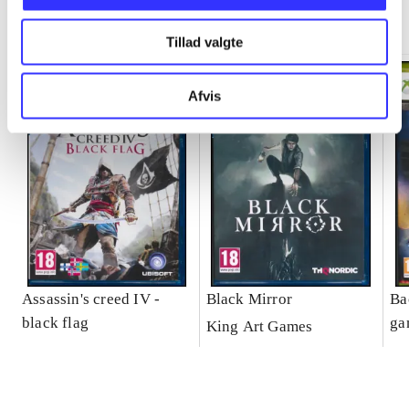
Minder om
Tillad valgte
Afvis
Assassin's creed IV -
Black Mirror
Ba
black flag
ga
King Art Games