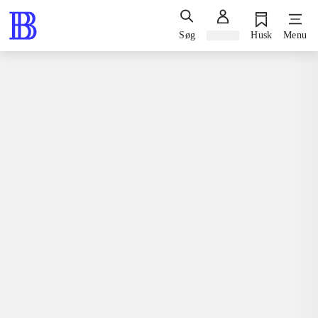
Søg
Log ind
Husk
Menu
Spil / computerspil
Playstation 3, 2011
X-men destiny