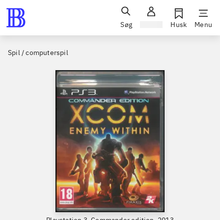
Søg
Log ind
Husk
Menu
Spil / computerspil
Playstation 3, Commander edition, 2013