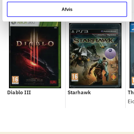
Afvis
Diablo III
Starhawk
Th
Ei