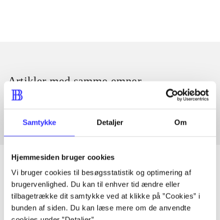
Artikler med samme emner
Fra
Samtykke
Detaljer
Om
Hjemmesiden bruger cookies
Vi bruger cookies til besøgsstatistik og optimering af
brugervenlighed. Du kan til enhver tid ændre eller
Artikler
tilbagetrække dit samtykke ved at klikke på ”Cookies” i
Alle registrerede artikler fordelt på udgivelser
bunden af siden. Du kan læse mere om de anvendte
cookies under ”Detaljer”.