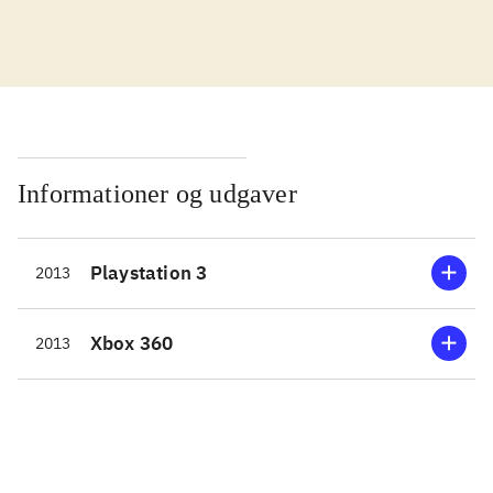
enemy unknown fra 2012.
Udvidelsen består af nye maps,
våben og teknologier. Som
overhoved for en international styrke,
skal man tage de beslutninger der
skal til, for at standse en invasion af
Informationer og udgaver
rumvæsener, der vil overtage jorden.
Spillet er todelt; dels skal man
Playstation 3
2013
navigere sine soldater rundt i
områder, hvor rumvæsener lurer, og
dels skal man beslutte hvilke
Xbox 360
2013
teknologier der skal forskes i, og
hvor på kloden der skal sættes ind.
Selvfølgelig med politiske og
økonomiske følger. De første
missioner i spillet er i den lette ende,