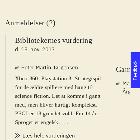
Anmeldelser (2)
Bibliotekernes vurdering
d. 18. nov. 2013
Feedback
Peter Martin Jørgensen
af
Gamepl
Xbox 360, Playstation 3. Strategispil
Mads J
af
for de ældre spillere med hang til
Årg. 19
science fiction. Let at komme i gang
med, men bliver hurtigt komplekst.
PEGI er 18 grundet vold. Fra 14 år.
Sproget er engelsk
.
XCOM-serien startede i 1994, og her
Læs hele vurderingen
har vi en udvidelse til XCOM -