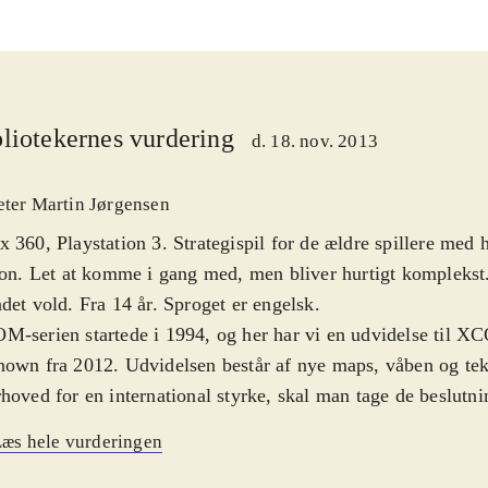
liotekernes vurdering
d. 18. nov. 2013
eter Martin Jørgensen
 360, Playstation 3. Strategispil for de ældre spillere med h
ion. Let at komme i gang med, men bliver hurtigt komplekst
det vold. Fra 14 år. Sproget er engelsk
.
-serien startede i 1994, og her har vi en udvidelse til 
own fra 2012. Udvidelsen består af nye maps, våben og te
hoved for en international styrke, skal man tage de beslutnin
at standse en invasion af rumvæsener, der vil overtage jorden
æs hele vurderingen
lt; dels skal man navigere sine soldater rundt i områder, h
r, og dels skal man beslutte hvilke teknologier der skal fors