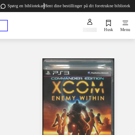
Spørg en bibliotekar
Hent dine bestillinger på dit foretrukne bibliotek
Log ind
Husk
Menu