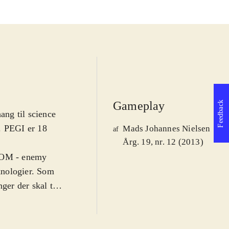
Gameplay
Feedback
ang til science
. PEGI er 18
Mads Johannes Nielsen
af
Årg. 19, nr. 12 (2013)
XCOM - enemy
knologier. Som
ger der skal til,
. Spillet er
vor rumvæsener
kes i, og hvor på