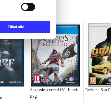
Tillad alle
Assassin's creed IV - black
Driver - San F
flag
al