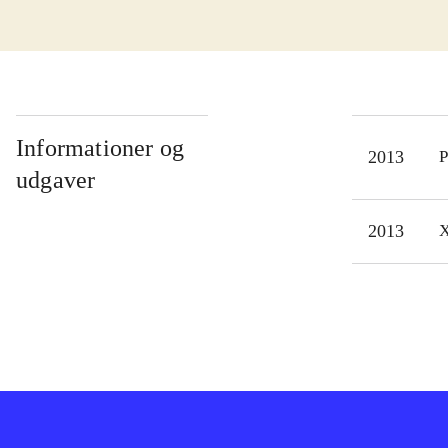
klod
førs
fjen
menn
ople
Informationer og
2013
P
syns
udgaver
pran
opla
2013
X
Turb
XCOM
gens
til 