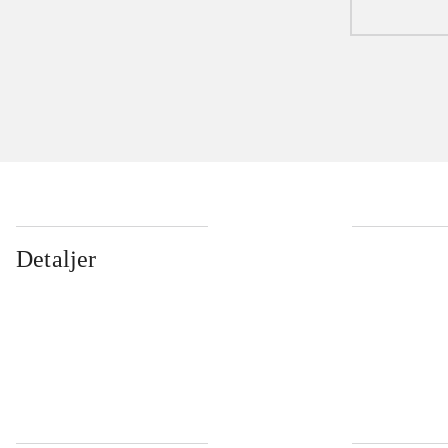
Detaljer
...
...
...
...