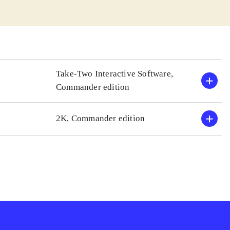
miske følger. De
r bedre, lærer
del af
. I kampscenerne
et isometrisk
Take-Two Interactive Software,
n er ikke
Commander edition
ltiplayer er
2K, Commander edition
ens kan
 rigtig godt køb