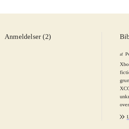
Anmeldelser (2)
Bib
P
af
Xbox
fict
grun
XCOM
unkn
over
for 
L
tode
lure