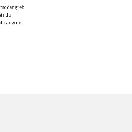
t modangreb,
får du
 du angribe