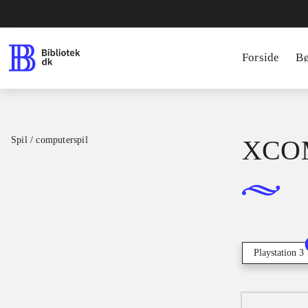
Forside
B
Spil / computerspil
XCOM
Playstation 3