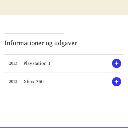
enemy unknown fra 2012.
Udvidelsen består af nye maps,
våben og teknologier. Som
overhoved for en international styrke,
skal man tage de beslutninger der
skal til, for at standse en invasion af
Informationer og udgaver
rumvæsener, der vil overtage jorden.
Spillet er todelt; dels skal man
Playstation 3
2013
navigere sine soldater rundt i
områder, hvor rumvæsener lurer, og
dels skal man beslutte hvilke
Xbox 360
2013
teknologier der skal forskes i, og
hvor på kloden der skal sættes ind.
Selvfølgelig med politiske og
økonomiske følger. De første
missioner i spillet er i den lette ende,