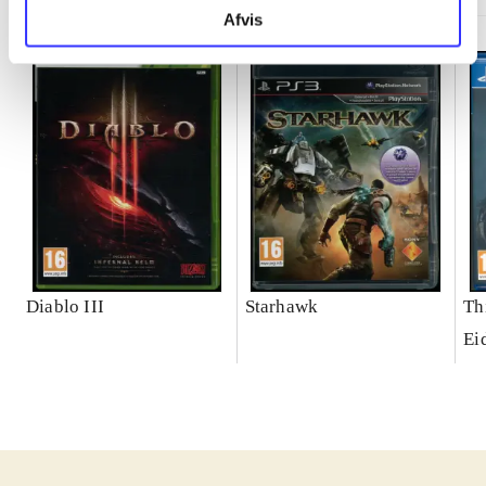
Afvis
Diablo III
Starhawk
Th
Ei