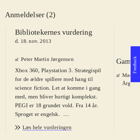
Anmeldelser (2)
Bibliotekernes vurdering
d. 18. nov. 2013
Peter Martin Jørgensen
Feedback
af
Gamepl
Xbox 360, Playstation 3. Strategispil
Mads J
af
for de ældre spillere med hang til
Årg. 19
science fiction. Let at komme i gang
med, men bliver hurtigt komplekst.
PEGI er 18 grundet vold. Fra 14 år.
Sproget er engelsk
.
XCOM-serien startede i 1994, og her
Læs hele vurderingen
har vi en udvidelse til XCOM -