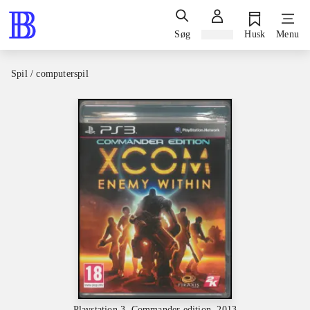
Søg
Log ind
Husk
Menu
Spil / computerspil
Playstation 3, Commander edition, 2013