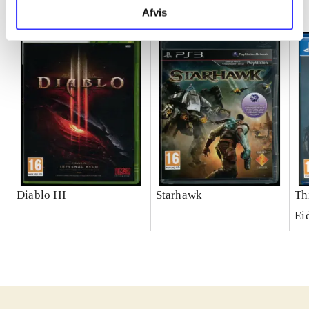
Afvis
Diablo III
Starhawk
Th
Ei