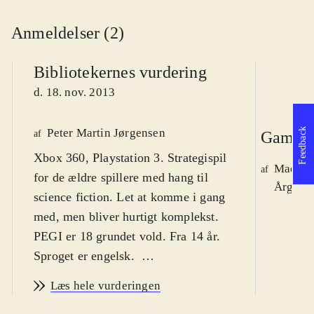
Anmeldelser (2)
Bibliotekernes vurdering
d. 18. nov. 2013
Peter Martin Jørgensen
Feedback
af
Gamepl
Xbox 360, Playstation 3. Strategispil
Mads J
af
for de ældre spillere med hang til
Årg. 19
science fiction. Let at komme i gang
med, men bliver hurtigt komplekst.
PEGI er 18 grundet vold. Fra 14 år.
Sproget er engelsk
.
XCOM-serien startede i 1994, og her
Læs hele vurderingen
har vi en udvidelse til XCOM -