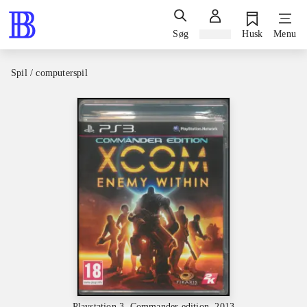
Søg
Log ind
Husk
Menu
Spil / computerspil
Playstation 3, Commander edition, 2013