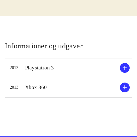
enemy unknown fra 2012.
Udvidelsen består af nye maps,
våben og teknologier. Som
overhoved for en international styrke,
skal man tage de beslutninger der
skal til, for at standse en invasion af
Informationer og udgaver
rumvæsener, der vil overtage jorden.
Spillet er todelt; dels skal man
Playstation 3
2013
navigere sine soldater rundt i
områder, hvor rumvæsener lurer, og
dels skal man beslutte hvilke
Xbox 360
2013
teknologier der skal forskes i, og
hvor på kloden der skal sættes ind.
Selvfølgelig med politiske og
økonomiske følger. De første
missioner i spillet er i den lette ende,