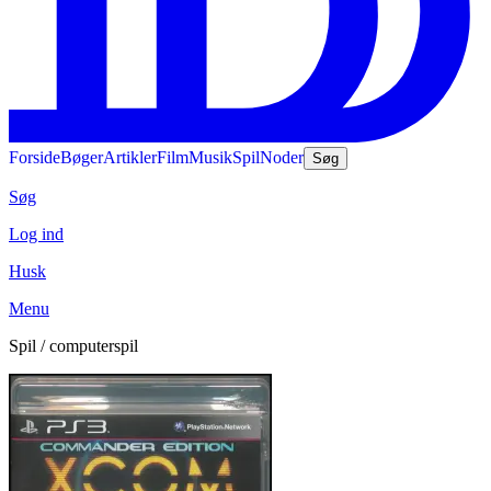
Forside
Bøger
Artikler
Film
Musik
Spil
Noder
Søg
Søg
Log ind
Husk
Menu
Spil / computerspil