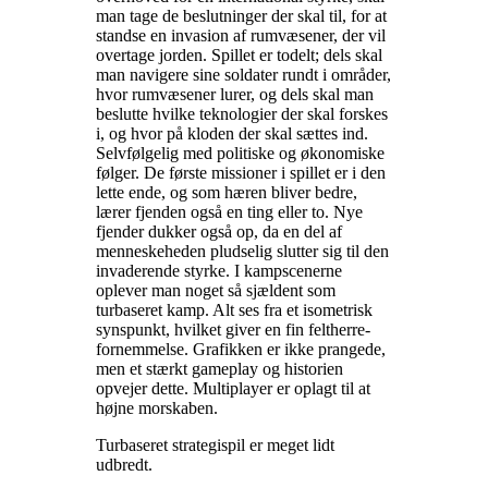
man tage de beslutninger der skal til, for at
standse en invasion af rumvæsener, der vil
overtage jorden. Spillet er todelt; dels skal
man navigere sine soldater rundt i områder,
hvor rumvæsener lurer, og dels skal man
beslutte hvilke teknologier der skal forskes
i, og hvor på kloden der skal sættes ind.
Selvfølgelig med politiske og økonomiske
følger. De første missioner i spillet er i den
lette ende, og som hæren bliver bedre,
lærer fjenden også en ting eller to. Nye
fjender dukker også op, da en del af
menneskeheden pludselig slutter sig til den
invaderende styrke. I kampscenerne
oplever man noget så sjældent som
turbaseret kamp. Alt ses fra et isometrisk
synspunkt, hvilket giver en fin feltherre-
fornemmelse. Grafikken er ikke prangede,
men et stærkt gameplay og historien
opvejer dette. Multiplayer er oplagt til at
højne morskaben
.
Turbaseret strategispil er meget lidt
udbredt
.