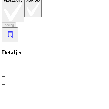
Playstation 3
Xbox 360
loading
Detaljer
...
...
...
...
...
...