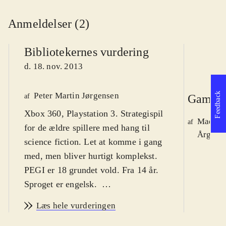
Anmeldelser (2)
Bibliotekernes vurdering
d. 18. nov. 2013
Peter Martin Jørgensen
Feedback
af
Gamepl
Xbox 360, Playstation 3. Strategispil
Mads J
af
for de ældre spillere med hang til
Årg. 19
science fiction. Let at komme i gang
med, men bliver hurtigt komplekst.
PEGI er 18 grundet vold. Fra 14 år.
Sproget er engelsk
.
XCOM-serien startede i 1994, og her
Læs hele vurderingen
har vi en udvidelse til XCOM -