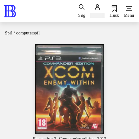
Søg
Log ind
Husk
Menu
Spil / computerspil
Playstation 3, Commander edition, 2013