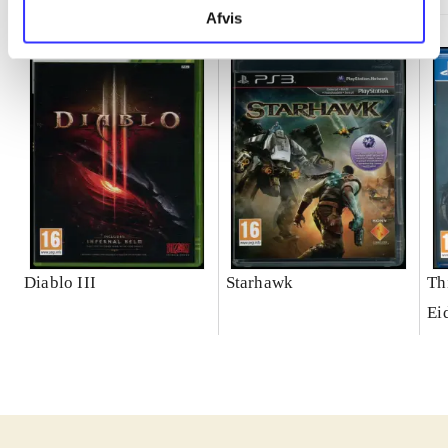
Afvis
Diablo III
Starhawk
Th
Ei