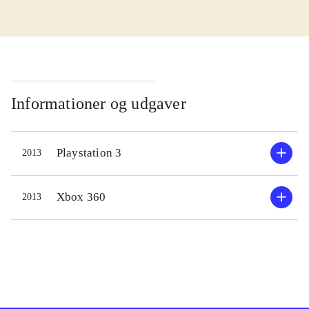
enemy unknown fra 2012.
Udvidelsen består af nye maps,
våben og teknologier. Som
overhoved for en international styrke,
skal man tage de beslutninger der
skal til, for at standse en invasion af
Informationer og udgaver
rumvæsener, der vil overtage jorden.
Spillet er todelt; dels skal man
Playstation 3
2013
navigere sine soldater rundt i
områder, hvor rumvæsener lurer, og
dels skal man beslutte hvilke
Xbox 360
2013
teknologier der skal forskes i, og
hvor på kloden der skal sættes ind.
Selvfølgelig med politiske og
økonomiske følger. De første
missioner i spillet er i den lette ende,