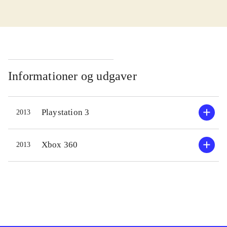
enemy unknown fra 2012.
Udvidelsen består af nye maps,
våben og teknologier. Som
overhoved for en international styrke,
skal man tage de beslutninger der
skal til, for at standse en invasion af
Informationer og udgaver
rumvæsener, der vil overtage jorden.
Spillet er todelt; dels skal man
Playstation 3
2013
navigere sine soldater rundt i
områder, hvor rumvæsener lurer, og
dels skal man beslutte hvilke
Xbox 360
2013
teknologier der skal forskes i, og
hvor på kloden der skal sættes ind.
Selvfølgelig med politiske og
økonomiske følger. De første
missioner i spillet er i den lette ende,