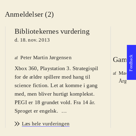
Anmeldelser (2)
Bibliotekernes vurdering
d. 18. nov. 2013
Peter Martin Jørgensen
Feedback
af
Gamepl
Xbox 360, Playstation 3. Strategispil
Mads J
af
for de ældre spillere med hang til
Årg. 19
science fiction. Let at komme i gang
med, men bliver hurtigt komplekst.
PEGI er 18 grundet vold. Fra 14 år.
Sproget er engelsk
.
XCOM-serien startede i 1994, og her
Læs hele vurderingen
har vi en udvidelse til XCOM -