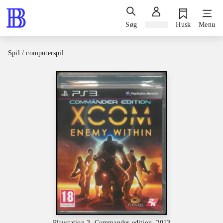
Søg
Log ind
Husk
Menu
Spil / computerspil
Playstation 3, Commander edition, 2013