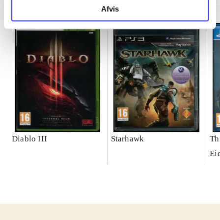
Afvis
Diablo III
Starhawk
Th
Ei