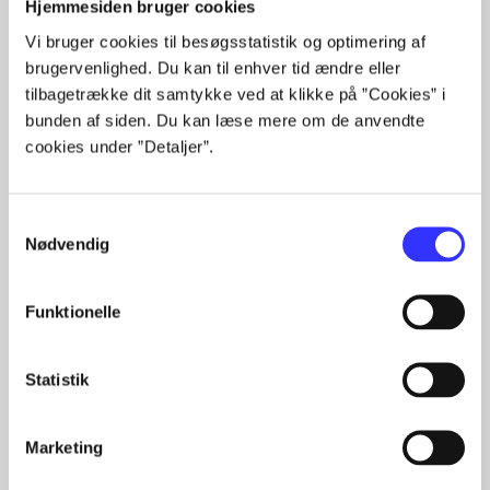
Alle registrerede artikler fordelt på udgivelser
Hjemmesiden bruger cookies
Vi bruger cookies til besøgsstatistik og optimering af
...
brugervenlighed. Du kan til enhver tid ændre eller
...
tilbagetrække dit samtykke ved at klikke på ”Cookies” i
...
bunden af siden. Du kan læse mere om de anvendte
...
cookies under ”Detaljer”.
...
Samtykkevalg
Nødvendig
Minder om
Funktionelle
Statistik
Marketing