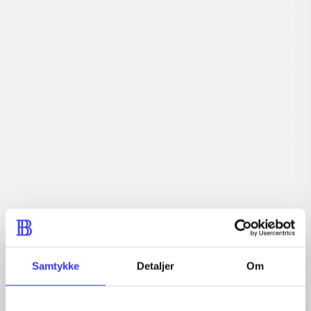
Tidsskrift
Artiklerne i
handler ofte om
Artikler med samme emner
Fra
Samtykke
Detaljer
Om
Artikler