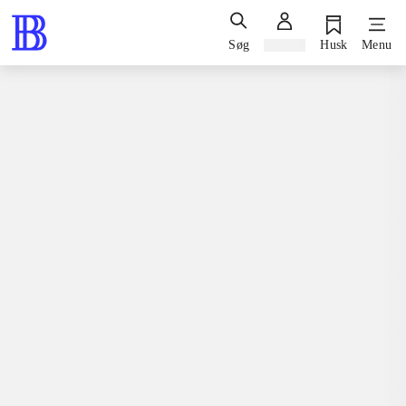
Søg
Log ind
Husk
Menu
Spil / computerspil
Playstation 3, Commander edition, 2013