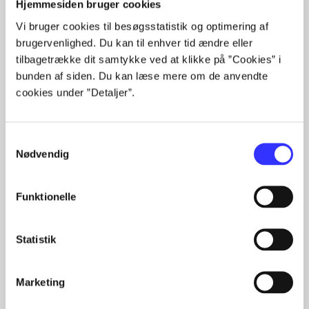
Alle registrerede artikler fordelt på udgivelser
Hjemmesiden bruger cookies
Vi bruger cookies til besøgsstatistik og optimering af
...
brugervenlighed. Du kan til enhver tid ændre eller
...
tilbagetrække dit samtykke ved at klikke på ”Cookies” i
...
bunden af siden. Du kan læse mere om de anvendte
...
cookies under ”Detaljer”.
...
Samtykkevalg
Nødvendig
Minder om
Funktionelle
Statistik
Marketing