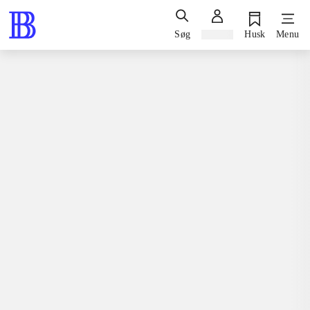
Søg
Log ind
Husk
Menu
Spil / computerspil
Playstation 3, Commander edition, 2013