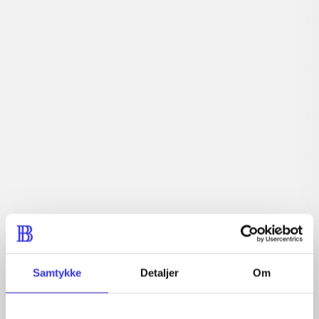
Tidsskrift
Artiklerne i
handler ofte om
Artikler med samme emner
Fra
Samtykke
Detaljer
Om
Artikler