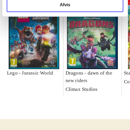
Afvis
Lego - Jurassic World
Dragons - dawn of the
St
new riders
Co
Climax Studios