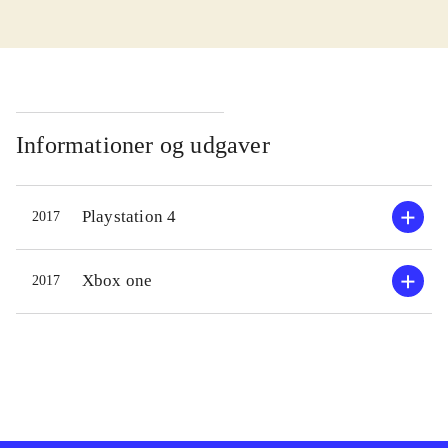
Capital B og hans væmmelige
håndlanger Dr. Quack også er på jagt
efter. Spillet er skabt af store dele af
det samme hold som lavede det
klassiske Banjo-Kazooie (1998) og
Informationer og udgaver
andre titler i samme genre til
Nintendo 64-maskinen. Dette er et
Playstation 4
2017
3D platformspil som ofte giver
indforståede nik til dets forgængere
og klassikere som "Mario 64" og
Xbox one
2017
lignende. På mange måder følges her
den samme opskrift, hvor man er
nødt til at samle en masse forskellige
ting sammen for at kunne avancere
gennem spillets baner, og jo flere
ting man samler desto mere af spillet