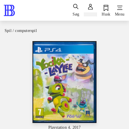
Søg
Log ind
Husk
Menu
Spil / computerspil
Playstation 4, 2017