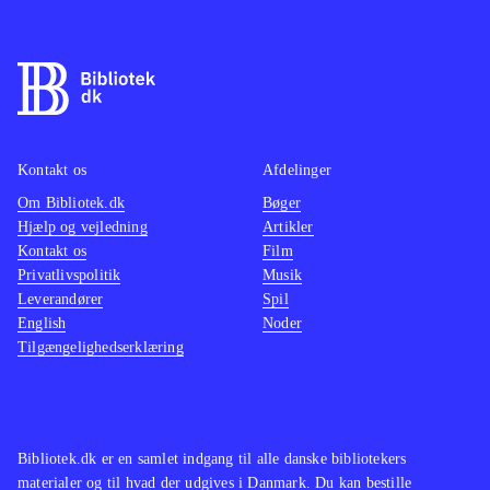
får man at se
.
Spillet er et særdeles flot forsøg på at
modernisere den klassiske 3D
platformer, og langt hen ad vejen er
Yooka-Laylee en fryd for øjne og
Kontakt os
Afdelinger
ører. Enkelte gange er
Om Bibliotek.dk
Bøger
kameravinklerne irriterende (hvilket
Hjælp og vejledning
Artikler
ikke er godt i et platformspil), og
Kontakt os
Film
figurernes stemmer kan gå de fleste
Privatlivspolitik
Musik
Leverandører
voksne på nerverne, men alt kan
Spil
English
Noder
tilgives hvis man giver sig hen til
Tilgængelighedserklæring
spillets farverige univers. PEGI siger
7 for vold mod tegneseriefigurer og
det passer meget godt med det mål af
finmotorik som spillet kræver af sin
Bibliotek.dk er en samlet indgang til alle danske bibliotekers
materialer og til hvad der udgives i Danmark. Du kan bestille
spiller
.