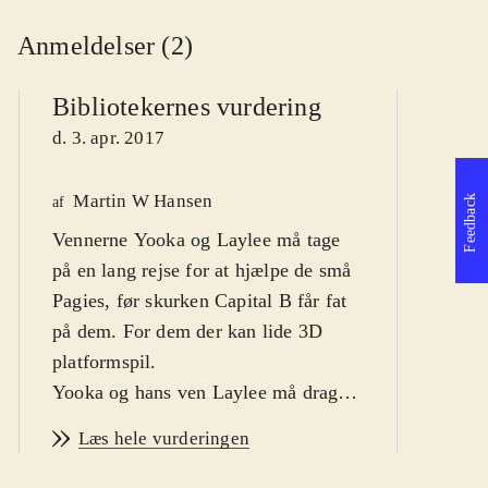
Anmeldelser (2)
Bibliotekernes vurdering
d. 3. apr. 2017
Martin W Hansen
Feedback
We
af
Vennerne Yooka og Laylee må tage
af
på en lang rejse for at hjælpe de små
d
Pagies, før skurken Capital B får fat
på dem. For dem der kan lide 3D
platformspil
.
Yooka og hans ven Laylee må drage
på en episk rejse for at skaffe siderne
Læs hele vurderingen
fra de Grand Tomes som gemmer
hele verdener i sig, og som den onde