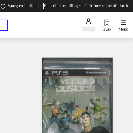
Spørg en bibliotekar
Hent dine bestillinger på dit foretrukne bibliotek
Log ind
Husk
Menu