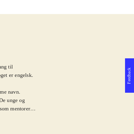
ng til
Feedback
oget er engelsk.
mme navn.
 De unge og
e som mentorer
nder en
 ungt team af
andet ind i en