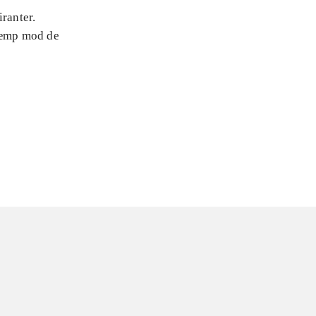
ranter.
 kæmp mod de