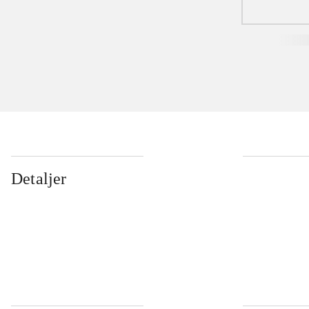
Detaljer
...
...
...
...