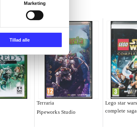
Marketing
Tillad alle
Terraria
Lego star wars
complete saga
Pipeworks Studio