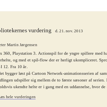
liotekernes vurdering
d. 21. nov. 2013
eter Martin Jørgensen
 360, Playstation 3. Actionspil for de yngre spillere med ha
rhelte, og med et spil-flow der er herligt ukompliceret. Spr
 12. Fra 10 år
.
let bygger løst på Cartoon Network-animationsserien af sa
lingen udspiller sig mellem de to første sæsoner af serien.
oldsvis ukendte helte er i gang med en uddannelse, hvor d
 fx Batman og Superman. En videnskabskvinde forsvinder u
æs hele vurderingen
edition, og det er Young Justices opgave at finde hende. Et
rhelte-aspiranter samles, undersøger sagen og snart er de bl