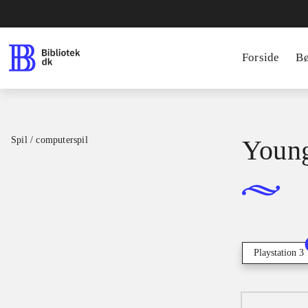
Forside
B
Spil / computerspil
Young
Playstation 3