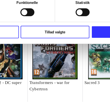
Funktionelle
Statistik
Tillad valgte
 - DC super
Transformers - war for
Sacred 3
Cybertron