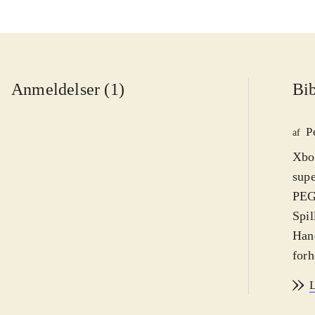
Anmeldelser (1)
Bib
P
af
Xbox
supe
PEGI
Spil
Hand
forh
har
L
eksp
supe