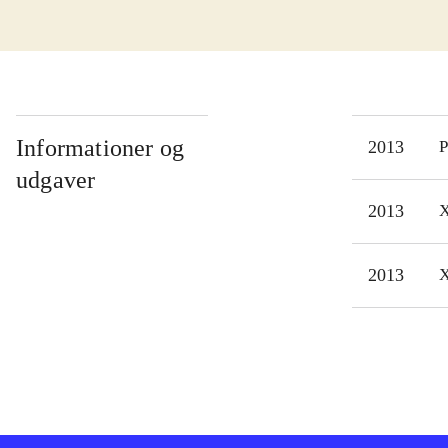
læng
vask
gang
og udvikle
over
Informationer og
2013
P
fant
udgaver
lydm
2013
X
Der 
Mar
2013
X
Youn
byde
sofa
nødv