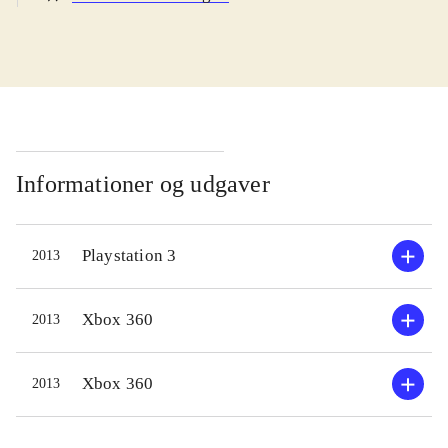
navn. Handlingen udspiller sig
mellem de to første sæsoner af
serien. De unge og forholdsvis
ukendte helte er i gang med en
uddannelse, hvor de som mentorer
har fx Batman og Superman. En
videnskabskvinde forsvinder under
Informationer og udgaver
en ekspedition, og det er Young
Justices opgave at finde hende. Et
Playstation 3
2013
ungt team af superhelte-aspiranter
samles, undersøger sagen og snart er
de blandet ind i en længere række
Xbox 360
2013
sager, hvor der skal nedkæmpes
utallige håndlangere og et dusin
Xbox 360
2013
vaskeægte superskurke. På
missionerne arbejder man med tre