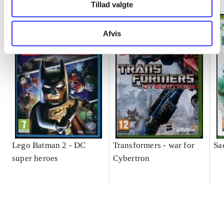
Tillad valgte
Afvis
Lego Batman 2 - DC
Transformers - war for
Sa
super heroes
Cybertron